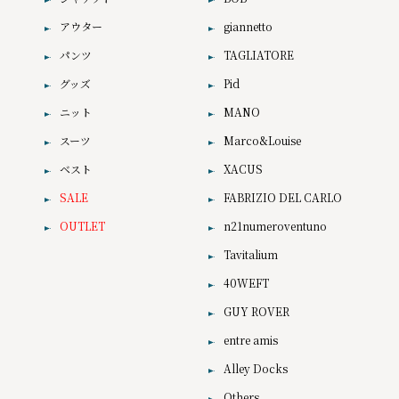
アウター
giannetto
パンツ
TAGLIATORE
グッズ
Pid
ニット
MANO
スーツ
Marco&Louise
ベスト
XACUS
SALE
FABRIZIO DEL CARLO
OUTLET
n21numeroventuno
Tavitalium
40WEFT
GUY ROVER
entre amis
Alley Docks
Others