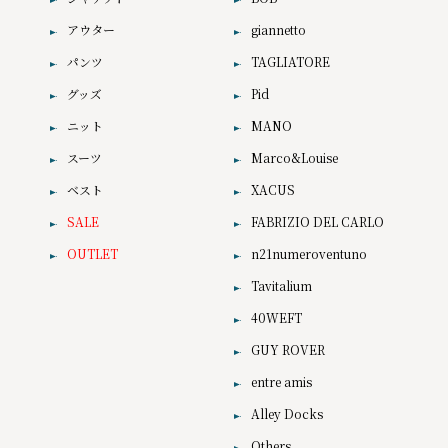
アウター
giannetto
パンツ
TAGLIATORE
グッズ
Pid
ニット
MANO
スーツ
Marco&Louise
ベスト
XACUS
SALE
FABRIZIO DEL CARLO
OUTLET
n21numeroventuno
Tavitalium
40WEFT
GUY ROVER
entre amis
Alley Docks
Others