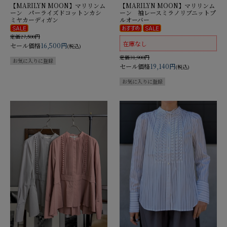
【MARILYN MOON】マリリンム
【MARILYN MOON】マリリンム
ーン パーライズドコットンカシ
ーン 袖レースミラノリブニットプ
ミヤカーディガン
ルオーバー
定価27,500円
在庫なし
セール価格
16,500円
(税込)
定価31,900円
セール価格
19,140円
(税込)