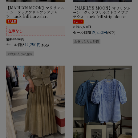
【MARILYN MOON】マリリンム
【MARILYN MOON】マリリンム
ーン タックフリルフレアシャ
ーン タックフリルストライプブ
ツ tuck frill flare shirt
ラウス tuck frill strip blouse
定価27,500円
在庫なし
セール価格
19,250円
(税込)
定価27,500円
セール価格
19,250円
(税込)