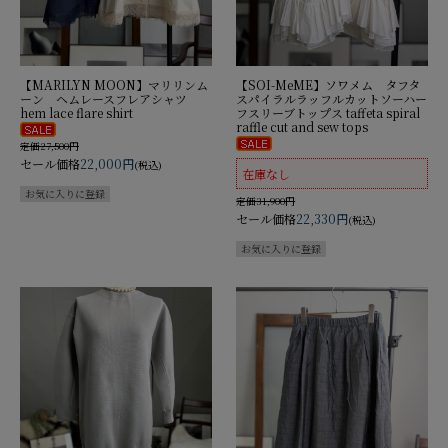
【MARILYN MOON】マリリンム
【SOI-MeME】ソワメム タフタ
ーン ヘムレースフレアシャツ
スパイラルラッフルカットソーハー
hem lace flare shirt
フスリーブトップス taffeta spiral
raffle cut and sew tops
定価27,500円
セール価格
22,000円
(税込)
在庫なし
定価31,900円
セール価格
22,330円
(税込)