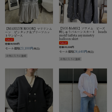
【SOI-MeME】ソワメム ビーズ
【MARILYN MOON】マリリンム
刺しゅうバルーンスカート beads
ーン ピンタック＆プリーツニッ
motif taffeta asymmetry
トワンピース
balloon skirt
定価38,500円
定価35,200円
セール価格
23,100円
(税込)
セール価格
24,640円
(税込)