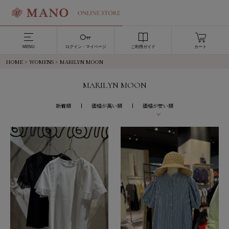
MENU
ログイン・マイページ
ご利用ガイド
カート
HOME
>
WOMENS
> MARILYN MOON
MARILYN MOON
新着順
価格が高い順
価格が安い順