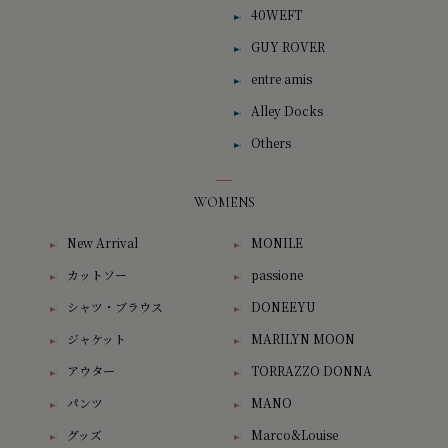
40WEFT
GUY ROVER
entre amis
Alley Docks
Others
WOMENS
New Arrival
MONILE
カットソー
passione
シャツ・ブラウス
DONEEYU
ジャケット
MARILYN MOON
アウター
TORRAZZO DONNA
パンツ
MANO
グッズ
Marco&Louise