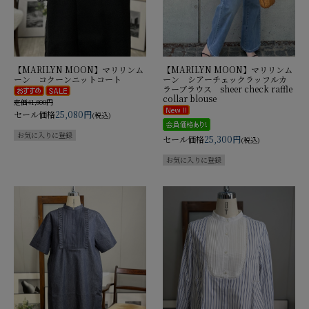
【MARILYN MOON】マリリンム
【MARILYN MOON】マリリンム
ーン コクーンニットコート
ーン シアーチェックラッフルカ
ラーブラウス sheer check raffle
collar blouse
定価41,800円
セール価格
25,080円
(税込)
セール価格
25,300円
(税込)