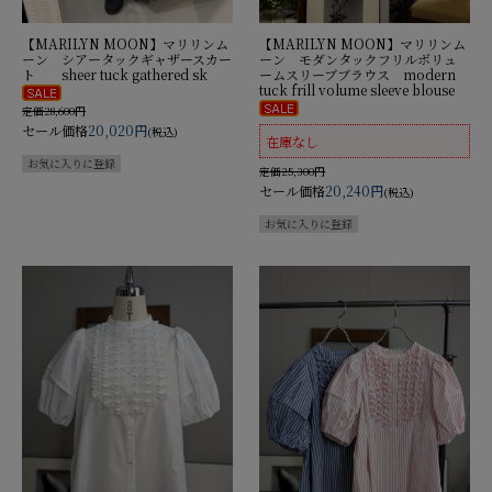
【MARILYN MOON】マリリンム
【MARILYN MOON】マリリンム
ーン シアータックギャザースカー
ーン モダンタックフリルボリュ
ト sheer tuck gathered sk
ームスリーブブラウス modern
tuck frill volume sleeve blouse
定価28,600円
セール価格
20,020円
(税込)
在庫なし
定価25,300円
セール価格
20,240円
(税込)