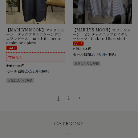
【MARILYN MOON】マリリンム
【MARILYN MOON】マリリンム
ーン タックフリルコクーンデニ
ーン ピンタックエンブロイダリ
ムワンピース tuck frill cocoon
ーシャツ tuck frill flare shirt
denim one-piece
定価33,000円
セール価格
26,400円
(税込)
在庫なし
定価31,900円
セール価格
25,520円
(税込)
1
2
>
CATEGORY