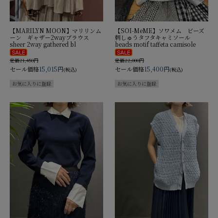
【MARILYN MOON】マリリンム
【SOI-MeME】ソワメム ビーズ
ーン ギャザー2wayブラウス
刺しゅうタフタキャミソール
sheer 2way gathered bl
beads motif taffeta camisole
定価21,450円
定価22,000円
セール価格
15,015円
セール価格
15,400円
(税込)
(税込)