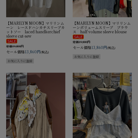
【MARILYN MOON】マリリンム
【MARILYN MOON】マリリンム
ーン レースドハンカチスリーブカ
ーンボリュームスリーブ ブラウ
ットソー laced handkerchief
ス half volume sleeve blouse
sleeve cut-sew
定価19,800円
定価19,800円
セール価格
13,860円
(税込)
セール価格
13,860円
(税込)