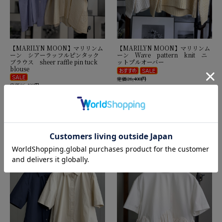
【MARILYN MOON】マリリンム
【MARILYN MOON】マリリンム
ーン シアーラッフルピンタック
ーン Wave pattern knit ニ
ブラウス sheer raffle pin tuck
ットプルオーバー
blouse
定価26,400円
定価26,400円
セール価格
21,120円
(税込)
セール価格
21,120円
(税込)