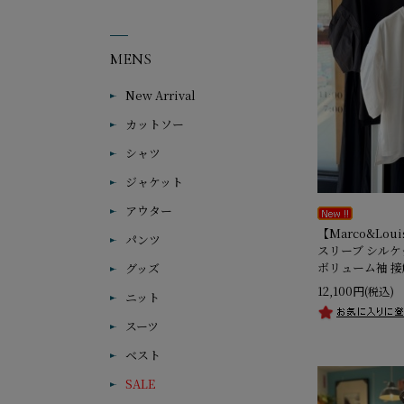
MENS
New Arrival
カットソー
シャツ
ジャケット
アウター
【Marco&Lo
パンツ
スリーブ シル
ボリューム袖 
グッズ
12,100円
(税込)
ニット
スーツ
ベスト
SALE