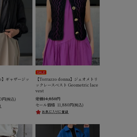
ise】ギャザージッ
【Torrazzo donna】ジェオメトリ
ックレースベスト Geometric lace
vest
定価14,850円
00円
(税込)
セール価格
11,880円
(税込)