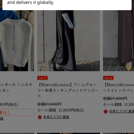
】パシオーネ ミニボタ
【Marco&Louise】アームウォー
【Marco&Lou
ィガン
マー布帛ドッキングニットワンピー
ーストレッチパン
ス
定価19,800円
定価19,800円
880円
セール価格
11,8
(税込)
セール価格
11,880円
(税込)
庫なし