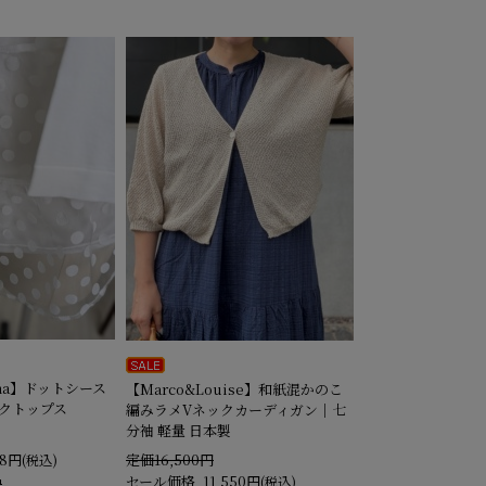
onna】ドットシース
【Marco&Louise】和紙混かのこ
クトップス
編みラメVネックカーディガン｜七
分袖 軽量 日本製
58円
定価16,500円
(税込)
セール価格
11,550円
(税込)