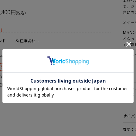
上品な
で、ジ
9,800円
光に当
(税込)
オケー
]
MAN
となっ
ルド
S/在庫切れ
-
す。詳
着用スタ
ルド
S/在庫切れ
-
訳ございません。ただいま在庫がございません。
素材
ビスコ
イタリ
サイズ
着丈：5