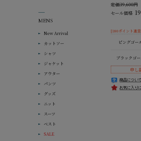
定価39,600円
1
セール価格
MENS
[180ポイント進呈 
New Arrival
ピングゴー
カットソー
シャツ
ブラックゴー
ジャケット
申し
アウター
パンツ
グッズ
ニット
スーツ
ベスト
SALE