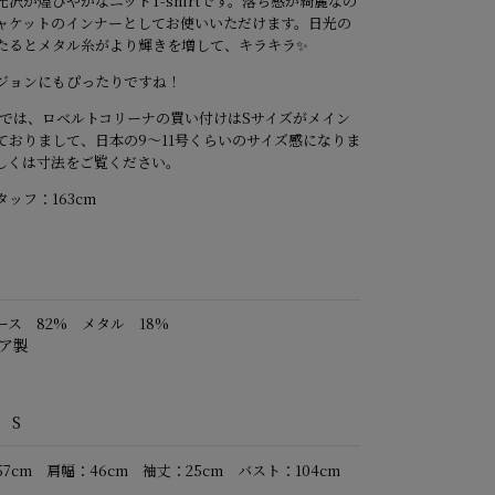
光沢が煌びやかなニットT-shirtです。落ち感が綺麗なの
ャケットのインナーとしてお使いいただけます。日光の
たるとメタル糸がより輝きを増して、キラキラ✨
ジョンにもぴったりですね！
Oでは、ロベルトコリーナの買い付けはSサイズがメイン
ておりまして、日本の9～11号くらいのサイズ感になりま
しくは寸法をご覧ください。
ッフ：163cm
ース 82% メタル 18%
ア製
 S
7cm 肩幅：46cm 袖丈：25cm バスト：104cm