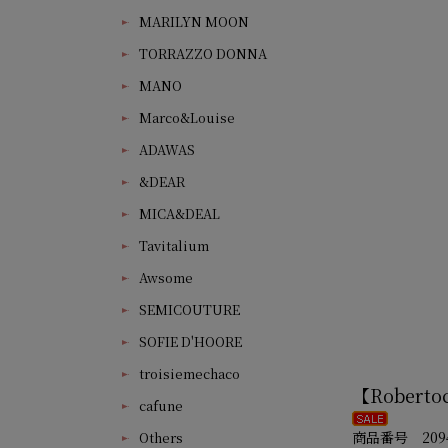
MARILYN MOON
TORRAZZO DONNA
MANO
Marco&Louise
ADAWAS
&DEAR
MICA&DEAL
Tavitalium
Awsome
SEMICOUTURE
SOFIE D'HOORE
troisiemechaco
【Robertoc
cafune
商品番号 2094
Others