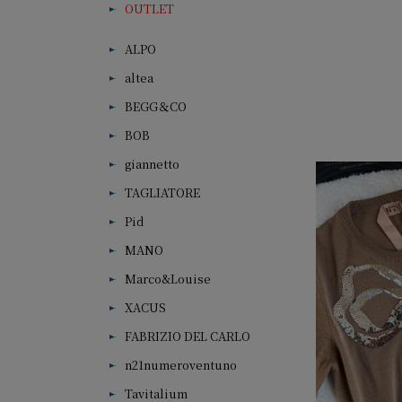
OUTLET
ALPO
altea
BEGG＆CO
BOB
giannetto
TAGLIATORE
Pid
MANO
Marco&Louise
XACUS
FABRIZIO DEL CARLO
n21numeroventuno
Tavitalium