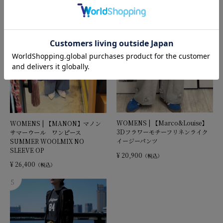
WOMENS | 【Marco&Louise】
WOMENS | 【MANON】マノン
3Dフラワーモチーフリネンライク
サマーウール ワンピース
イージーパンツ
SUMMER WOOLMIX NO
SLEEVE OP
¥ 20,900
（税込）
¥ 26,400
（税込）