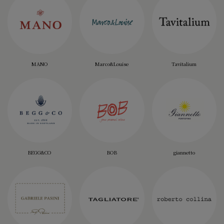
MANO
Marco&Louise
Tavitalium
BEGG&CO
BOB
giannetto