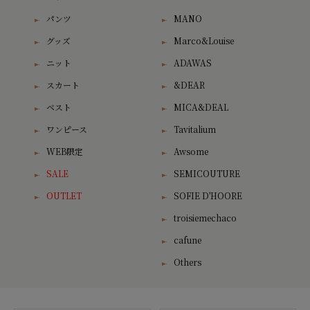
パンツ
MANO
グッズ
Marco&Louise
ニット
ADAWAS
スカート
&DEAR
ベスト
MICA&DEAL
ワンピース
Tavitalium
WEB限定
Awsome
SALE
SEMICOUTURE
OUTLET
SOFIE D'HOORE
troisiemechaco
cafune
Others