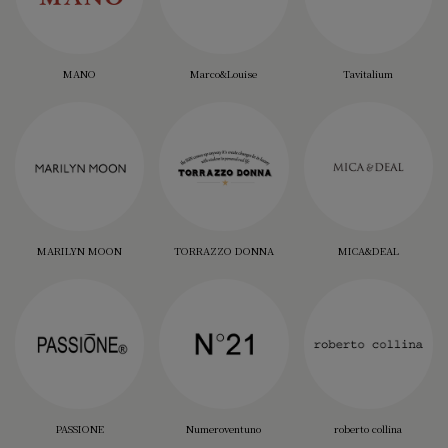
MANO
Marco&Louise
Tavitalium
MARILYN MOON
TORRAZZO DONNA
MICA&DEAL
PASSIONE
Numeroventuno
roberto collina