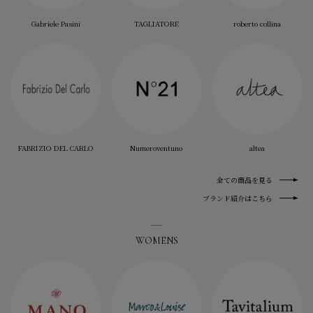
Gabriele Pasini
TAGLIATORE
roberto collina
FABRIZIO DEL CARLO
Numeroventuno
altea
全ての商品を見る
ブランド紹介はこちら
WOMENS