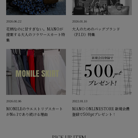
2026.06.22
2026.01.16
花柄なのに甘すぎない。MANOが
大人のためのバッグブランド
提案する大人のフラワースカート特
《P.I.D》特集
集
2026.02.06
2022.01.13
MONILEのウエストリブスカート
MANO ONLINESTORE 新規会員
がNo.1であり続ける理由
登録で500ptプレゼント！
PICK UP ITEM