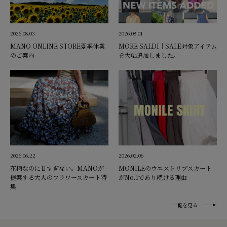
2026.08.03
2026.08.01
MANO ONLINE STORE夏季休業
MORE SALDI｜SALE対象アイテム
のご案内
を大幅追加しました。
2026.06.22
2026.02.06
花柄なのに甘すぎない。MANOが
MONILEのウエストリブスカート
提案する大人のフラワースカート特
がNo.1であり続ける理由
集
一覧を見る