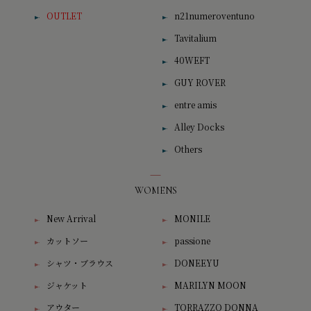
OUTLET
n21numeroventuno
Tavitalium
40WEFT
GUY ROVER
entre amis
Alley Docks
Others
WOMENS
New Arrival
MONILE
カットソー
passione
シャツ・ブラウス
DONEEYU
ジャケット
MARILYN MOON
アウター
TORRAZZO DONNA