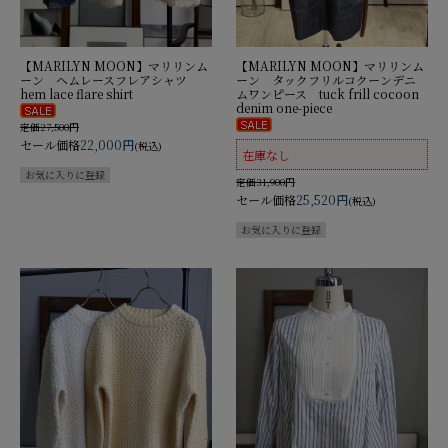
【MARILYN MOON】マリリンム
【MARILYN MOON】マリリンム
ーン ヘムレースフレアシャツ
ーン タックフリルコクーンデニ
hem lace flare shirt
ムワンピース tuck frill cocoon
denim one-piece
定価27,500円
セール価格
22,000円
(税込)
在庫なし
定価31,900円
セール価格
25,520円
(税込)