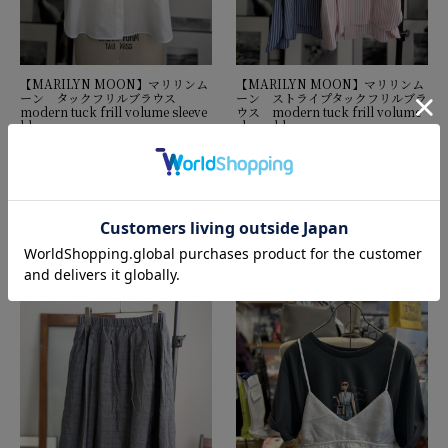
【MARILYN MOON】マリリンム
【MARILYN MOON】マリリンム
ーン タックフリルブラウス
ーン ストライプタックフリルブラ
modern tuck frill volume sleeve
ウス modern tuck frill volume
blouse
sleeve blouse
在庫なし
在庫なし
定価25,300円
定価25,300円
セール価格
20,240円
セール価格
20,240円
(税込)
(税込)