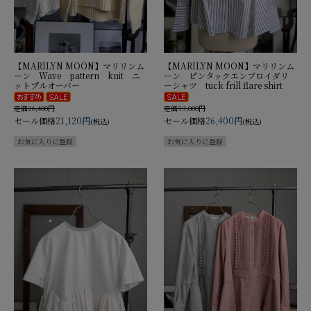
【MARILYN MOON】マリリンム
【MARILYN MOON】マリリンム
ーン Wave pattern knit ニ
ーン ピンタックエンブロイダリ
ットプルオーバー
ーシャツ tuck frill flare shirt
定価26,400円
定価33,000円
セール価格
21,120円
セール価格
26,400円
(税込)
(税込)