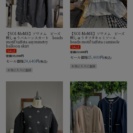
【SOI-MeME】ソワメム ビーズ
【SOI-MeME】ソワメム ビーズ
刺しゅうバルーンスカート beads
刺しゅうタフタキャミソール
motif taffeta asymmetry
beads motif taffeta camisole
balloon skirt
定価22,000円
定価35,200円
セール価格
15,400円
(税込)
セール価格
24,640円
(税込)