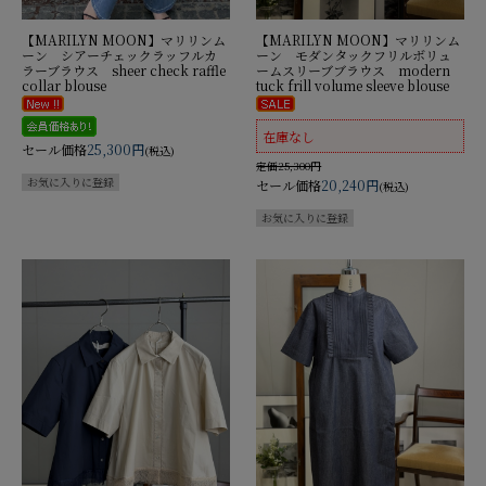
【MARILYN MOON】マリリンム
【MARILYN MOON】マリリンム
ーン シアーチェックラッフルカ
ーン モダンタックフリルボリュ
ラーブラウス sheer check raffle
ームスリーブブラウス modern
collar blouse
tuck frill volume sleeve blouse
在庫なし
セール価格
25,300円
(税込)
定価25,300円
セール価格
20,240円
(税込)