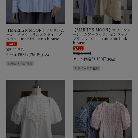
【MARILYN MOON】マリリンム
【MARILYN MOON】マリリンム
ーン シアーラッフルピンタック
ーン タックフリルストライプブ
ブラウス sheer raffle pin tuck
ラウス tuck frill strip blouse
blouse
定価27,500円
定価26,400円
セール価格
19,250円
(税込)
セール価格
21,120円
(税込)