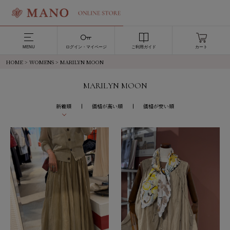
MENU
ログイン・マイページ
ご利用ガイド
カート
HOME
>
WOMENS
> MARILYN MOON
MARILYN MOON
新着順
価格が高い順
価格が安い順