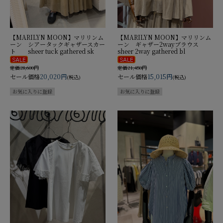
【MARILYN MOON】マリリンム
【MARILYN MOON】マリリンム
ーン シアータックギャザースカー
ーン ギャザー2wayブラウス
ト sheer tuck gathered sk
sheer 2way gathered bl
定価28,600円
定価21,450円
セール価格
20,020円
セール価格
15,015円
(税込)
(税込)