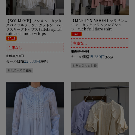
【MARILYN MOON】マリリンム
【SOI-MeME】ソワメム タフタ
ーン タックフリルフレアシャ
スパイラルラッフルカットソーハー
ツ tuck frill flare shirt
フスリーブトップス taffeta spiral
raffle cut and sew tops
在庫なし
在庫なし
定価27,500円
定価31,900円
セール価格
19,250円
(税込)
セール価格
22,330円
(税込)