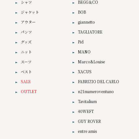
シャツ
BEGG＆CO
ジャケット
BOB
アウター
giannetto
パンツ
TAGLIATORE
グッズ
Pid
ニット
MANO
スーツ
Marco&Louise
ベスト
XACUS
SALE
FABRIZIO DEL CARLO
OUTLET
n21numeroventuno
Tavitalium
40WEFT
GUY ROVER
entre amis