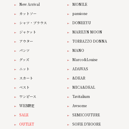
New Arrival
MONILE
カットソー
passione
シャツ・ブラウス
DONEEYU
ジャケット
MARILYN MOON
アウター
TORRAZZO DONNA
パンツ
MANO
グッズ
Marco&Louise
ニット
ADAWAS
スカート
&DEAR
ベスト
MICA&DEAL
ワンピース
Tavitalium
WEB限定
Awsome
SALE
SEMICOUTURE
OUTLET
SOFIE D'HOORE