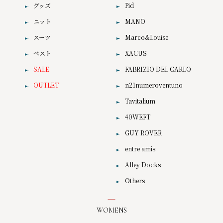
グッズ
Pid
ニット
MANO
スーツ
Marco&Louise
ベスト
XACUS
SALE
FABRIZIO DEL CARLO
OUTLET
n21numeroventuno
Tavitalium
40WEFT
GUY ROVER
entre amis
Alley Docks
Others
WOMENS