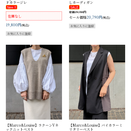
ドカラージレ
しカーディガン
定価29,700円
在庫なし
セール価格
20,790円
(税込)
19,800円
(税込)
【Marco&Louise】ラクーンVネ
【Marco&Louise】バイカラーミ
ックニットベスト
リタリーベスト