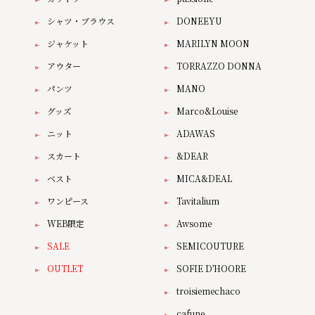
シャツ・ブラウス
DONEEYU
ジャケット
MARILYN MOON
アウター
TORRAZZO DONNA
パンツ
MANO
グッズ
Marco&Louise
ニット
ADAWAS
スカート
&DEAR
ベスト
MICA&DEAL
ワンピース
Tavitalium
WEB限定
Awsome
SALE
SEMICOUTURE
OUTLET
SOFIE D'HOORE
troisiemechaco
cafune