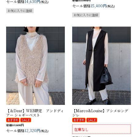
定価22,000円
セール価格
14,630円
(税込)
セール価格
15,400円
(税込)
【＆Dear】WEB限定 アンドディ
【Marco&Louise】アシメロング
アー シャギーベスト
ジレ
定価17,600円
在庫なし
セール価格
12,320円
(税込)