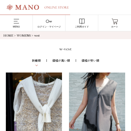
MENU
ログイン・マイページ
ご利用ガイド
カート
HOME
>
WOMENS
> vest
w-vest
新着順
価格が高い順
価格が安い順