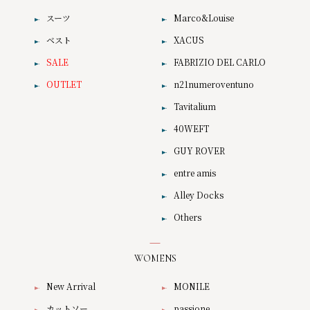
スーツ
Marco&Louise
ベスト
XACUS
SALE
FABRIZIO DEL CARLO
OUTLET
n21numeroventuno
Tavitalium
40WEFT
GUY ROVER
entre amis
Alley Docks
Others
WOMENS
New Arrival
MONILE
カットソー
passione