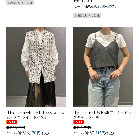
定価24,200円
セール価格
19,360円
(税込)
【troisiemechaco】トロワズィエ
【passione】WEB限定 トッピン
ムチャコ ツイードベスト
グキャミソール
定価23,100円
定価10,450円
セール価格
16,170円
セール価格
7,315円
(税込)
(税込)