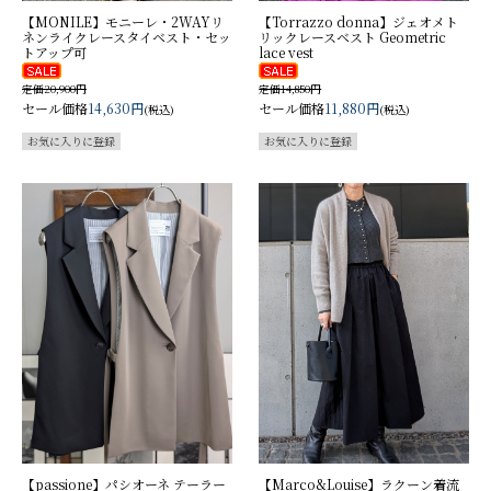
【MONILE】モニーレ・2WAYリ
【Torrazzo donna】ジェオメト
ネンライクレースタイベスト・セッ
リックレースベスト Geometric
トアップ可
lace vest
定価20,900円
定価14,850円
セール価格
14,630円
セール価格
11,880円
(税込)
(税込)
【passione】パシオーネ テーラー
【Marco&Louise】ラクーン着流