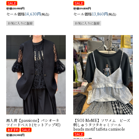
定価20,900円
定価19,800円
セール価格
14,630円
セール価格
13,860円
(税込)
(税込)
再入荷【passione】パシオーネ
【SOI-MeME】ソワメム ビーズ
ツイードベスト(セットアップ可)
刺しゅうタフタキャミソール
beads motif taffeta camisole
定価20,900円