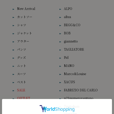
New Arrival
ALPO
カットソー
altea
シャツ
BEGG＆CO
ジャケット
BOB
アウター
giannetto
パンツ
TAGLIATORE
グッズ
Pid
ニット
MANO
スーツ
Marco&Louise
ベスト
XACUS
SALE
FABRIZIO DEL CARLO
OUTLET
n21numeroventuno
Tavitalium