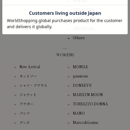
40WEFT
GUY ROVER
entre amis
Alley Docks
Others
WOMENS
New Arrival
MONILE
カットソー
passione
シャツ・ブラウス
DONEEYU
ジャケット
MARILYN MOON
アウター
TORRAZZO DONNA
パンツ
MANO
グッズ
Marco&Louise