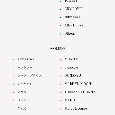
40WEFT
GUY ROVER
entre amis
Alley Docks
Others
WOMENS
New Arrival
MONILE
カットソー
passione
シャツ・ブラウス
DONEEYU
ジャケット
MARILYN MOON
アウター
TORRAZZO DONNA
パンツ
MANO
グッズ
Marco&Louise