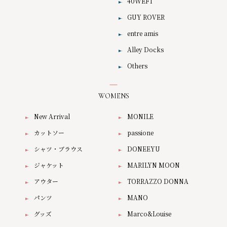
40WEFT
GUY ROVER
entre amis
Alley Docks
Others
WOMENS
New Arrival
MONILE
カットソー
passione
シャツ・ブラウス
DONEEYU
ジャケット
MARILYN MOON
アウター
TORRAZZO DONNA
パンツ
MANO
グッズ
Marco&Louise