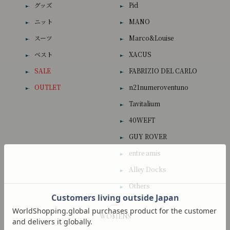
グッズ
Pid
ニット
MANO
スーツ
Marco&Louise
ベスト
XACUS
SALE
FABRIZIO DEL CARLO
OUTLET
n21numeroventuno
Tavitalium
40WEFT
GUY ROVER
entre amis
Alley Docks
Others
WOMENS