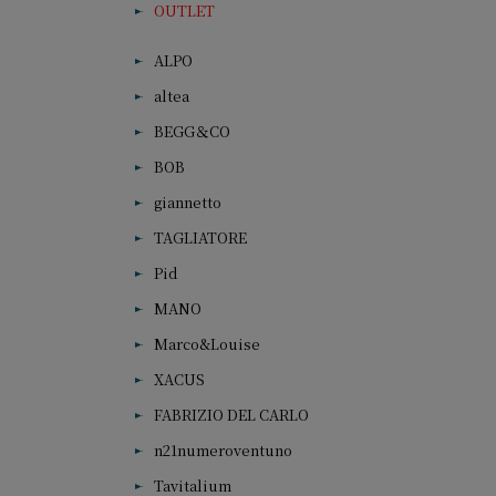
OUTLET
ALPO
altea
BEGG＆CO
BOB
giannetto
TAGLIATORE
Pid
MANO
Marco&Louise
XACUS
FABRIZIO DEL CARLO
n21numeroventuno
Tavitalium