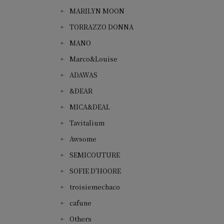
MARILYN MOON
TORRAZZO DONNA
MANO
Marco&Louise
ADAWAS
&DEAR
MICA&DEAL
Tavitalium
Awsome
SEMICOUTURE
SOFIE D'HOORE
troisiemechaco
cafune
Others