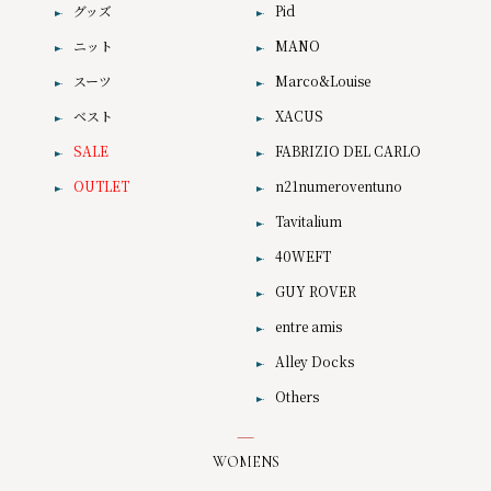
グッズ
Pid
ニット
MANO
スーツ
Marco&Louise
ベスト
XACUS
SALE
FABRIZIO DEL CARLO
OUTLET
n21numeroventuno
Tavitalium
40WEFT
GUY ROVER
entre amis
Alley Docks
Others
WOMENS