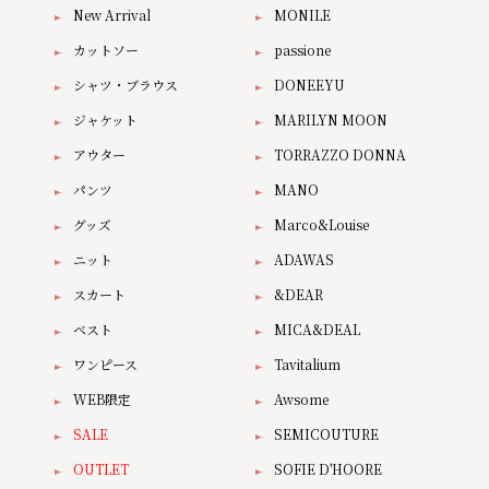
New Arrival
MONILE
カットソー
passione
シャツ・ブラウス
DONEEYU
ジャケット
MARILYN MOON
アウター
TORRAZZO DONNA
パンツ
MANO
グッズ
Marco&Louise
ニット
ADAWAS
スカート
&DEAR
ベスト
MICA&DEAL
ワンピース
Tavitalium
WEB限定
Awsome
SALE
SEMICOUTURE
OUTLET
SOFIE D'HOORE