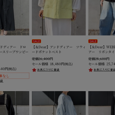
ンドディアー ドロ
【＆Dear】アンドディアー ツウィ
【＆Dear】WE
ノースリーブワンピー
ードポケットベスト
アー リボンタイ
定価26,400円
定価28,600円
セール価格
18,480円
セール価格
25,7
(税込)
640円
(税込)
庫なし