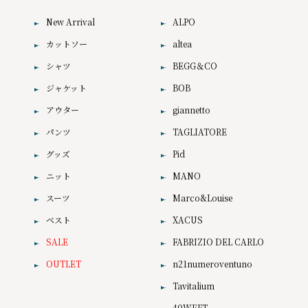
New Arrival
ALPO
カットソー
altea
シャツ
BEGG＆CO
ジャケット
BOB
アウター
giannetto
パンツ
TAGLIATORE
グッズ
Pid
ニット
MANO
スーツ
Marco&Louise
ベスト
XACUS
SALE
FABRIZIO DEL CARLO
OUTLET
n21numeroventuno
Tavitalium
40WEFT