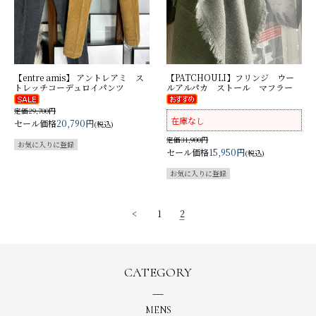
【entre amis】 アントレアミ ス
【PATCHOULI】フリンジ ウー
トレッチコーデュロイパンツ
ルアルパカ ストール マフラー
定価29,700円
在庫なし
セール価格
20,790円
(税込)
定価31,900円
セール価格
15,950円
(税込)
<
1
2
CATEGORY
MENS