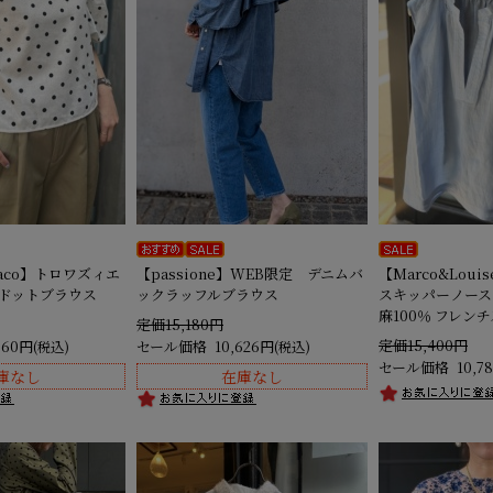
chaco】トロワズィエ
【passione】WEB限定 デニムバ
【Marco&Lou
ンドットブラウス
ックラッフルブラウス
スキッパーノース
麻100％ フレン
定価15,180円
定価15,400円
560円
セール価格
10,626円
(税込)
(税込)
セール価格
10,7
庫なし
在庫なし