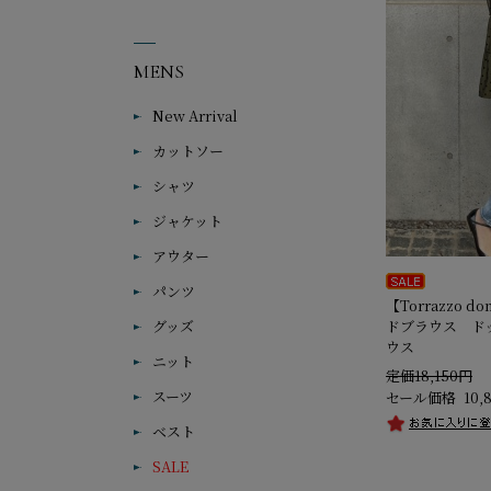
MENS
New Arrival
カットソー
シャツ
ジャケット
アウター
パンツ
【Torrazzo 
ドブラウス ド
グッズ
ウス
ニット
定価18,150円
スーツ
セール価格
10,
ベスト
SALE