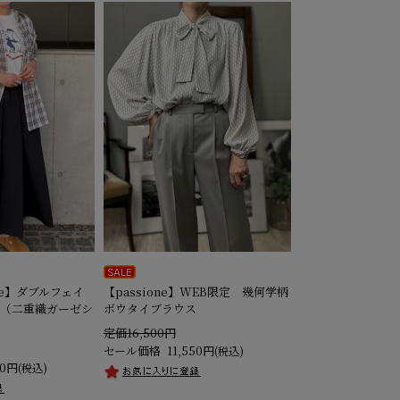
ise】ダブルフェイ
【passione】WEB限定 幾何学柄
（二重織ガーゼシ
ボウタイブラウス
定価16,500円
セール価格
11,550円
(税込)
50円
(税込)