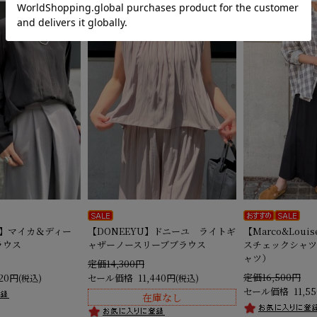
AL】マイカ＆ディー
【DONEEYU】ドニーユ ライトギ
【Marco&Lou
ラウス
ャザーノースリーブブラウス
スチェックシャツ
ャツ）
定価14,300円
定価16,500円
220円
セール価格
11,440円
(税込)
(税込)
セール価格
11,5
在庫なし