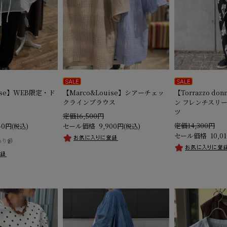
uise】WEB限定・ド
【Marco&Louise】シアーチェッ
【Torrazzo d
クラインブラウス
ン フレンチスリ
ツ
定価16,500円
定価14,300円
40円
セール価格
9,900円
(税込)
(税込)
セール価格
10,0
あり📹