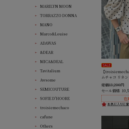
MARILYN MOON
TORRAZZO DONNA
MANO
Marco&Louise
ADAWAS
&DEAR
MICA&DEAL
Tavitalium
【troisieme
ムチャコ リネ
Awsome
定価13,200円
SEMICOUTURE
セール価格
10,
在
SOFIE D'HOORE
troisiemechaco
cafune
Others