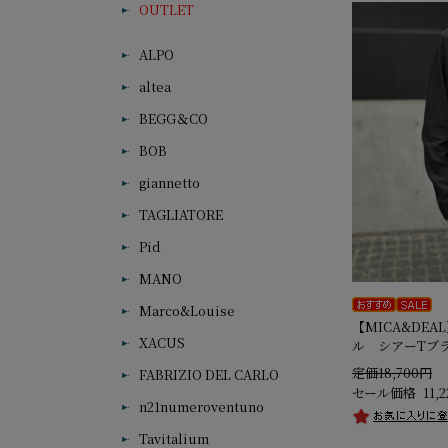
OUTLET
ALPO
altea
BEGG＆CO
BOB
giannetto
TAGLIATORE
Pid
MANO
Marco&Louise
【MICA&DE
XACUS
ル シアーTブ
定価18,700円
FABRIZIO DEL CARLO
セール価格
11,
n21numeroventuno
Tavitalium