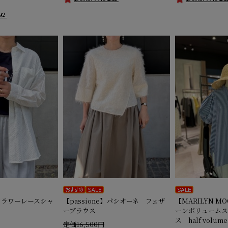
】フラワーレースシャ
【passione】パシオーネ フェザ
【MARILYN 
ーブラウス
ーンボリュームス
ス half volume 
定価16,500円