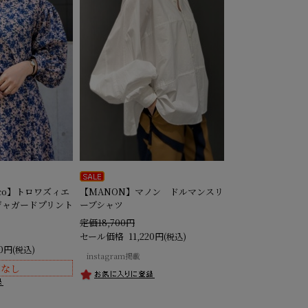
haco】トロワズィエ
【MANON】マノン ドルマンスリ
ジャガードプリント
ーブシャツ
定価18,700円
セール価格
11,220円
(税込)
20円
(税込)
instagram掲載
庫なし