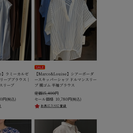
ise】ラミーカルゼ
【Marco&Louise】シアーボーダ
リーブブラウス｜
ースキッパーシャツ ドルマンスリー
チスリーブ
ブ 裾ゴム 半袖ブラウス
定価15,400円
80円
セール価格
10,780円
(税込)
(税込)