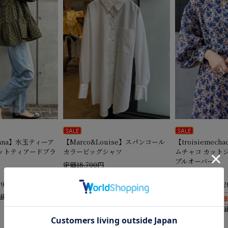
donna】水玉ティーア
【Marco&Louise】スパンコール
【troisiemec
ットティアードブラ
カラービッグシャツ
ムチャコ カット
プルオーバー
定価18,700円
定価18,700円
セール価格
11,220円
(税込)
890円
セール価格
11,2
(税込)
在