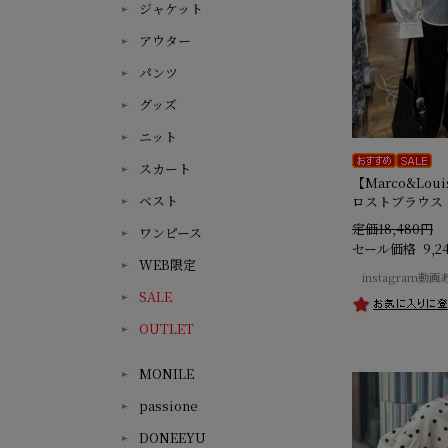
ジャケット
アウター
パンツ
グッズ
ニット
スカート
【Marco&Lo
ベスト
ロストブラウス
定価18,480円
ワンピース
セール価格
9,2
WEB限定
instagram動画
SALE
OUTLET
MONILE
passione
DONEEYU