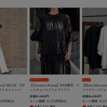
se】RELAX FIT
【Torrazzo donna】WEB限定・ド
【Marco&Lou
クリネンシャツ
ットチュールフリルブラウス
パフスリーブジョ
定価17,600円
定価16,280円
320円
セール価格
12,320円
セール価格
13,0
(税込)
(税込)