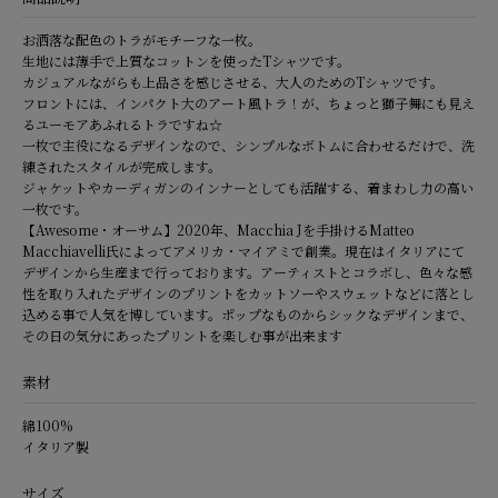
お洒落な配色のトラがモチーフな一枚。
生地には薄手で上質なコットンを使ったTシャツです。
カジュアルながらも上品さを感じさせる、大人のためのTシャツです。
フロントには、インパクト大のアート風トラ！が、ちょっと獅子舞にも見え
るユーモアあふれるトラですね☆
一枚で主役になるデザインなので、シンプルなボトムに合わせるだけで、洗
練されたスタイルが完成します。
ジャケットやカーディガンのインナーとしても活躍する、着まわし力の高い
一枚です。
【Awesome・オーサム】2020年、Macchia Jを手掛けるMatteo
Macchiavelli氏によってアメリカ・マイアミで創業。現在はイタリアにて
デザインから生産まで行っております。アーティストとコラボし、色々な感
性を取り入れたデザインのプリントをカットソーやスウェットなどに落とし
込める事で人気を博しています。ポップなものからシックなデザインまで、
その日の気分にあったプリントを楽しむ事が出来ます
素材
綿100%
イタリア製
サイズ