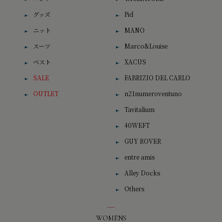
グッズ
Pid
ニット
MANO
スーツ
Marco&Louise
ベスト
XACUS
SALE
FABRIZIO DEL CARLO
OUTLET
n21numeroventuno
Tavitalium
40WEFT
GUY ROVER
entre amis
Alley Docks
Others
WOMENS