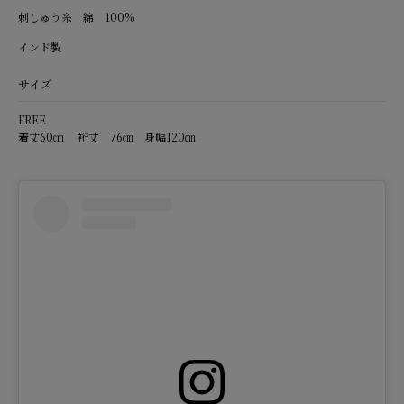
刺しゅう糸 綿 100%
インド製
サイズ
FREE
着丈60㎝ 裄丈 76㎝ 身幅120㎝