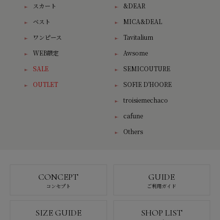
スカート
&DEAR
ベスト
MICA&DEAL
ワンピース
Tavitalium
WEB限定
Awsome
SALE
SEMICOUTURE
OUTLET
SOFIE D'HOORE
troisiemechaco
cafune
Others
CONCEPT
GUIDE
コンセプト
ご利用ガイド
SIZE GUIDE
SHOP LIST