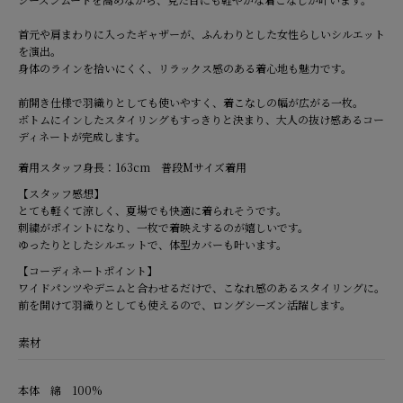
首元や肩まわりに入ったギャザーが、ふんわりとした女性らしいシルエット
を演出。
身体のラインを拾いにくく、リラックス感のある着心地も魅力です。
前開き仕様で羽織りとしても使いやすく、着こなしの幅が広がる一枚。
ボトムにインしたスタイリングもすっきりと決まり、大人の抜け感あるコー
ディネートが完成します。
着用スタッフ身長：163cm 普段Mサイズ着用
【スタッフ感想】
とても軽くて涼しく、夏場でも快適に着られそうです。
刺繍がポイントになり、一枚で着映えするのが嬉しいです。
ゆったりとしたシルエットで、体型カバーも叶います。
【コーディネートポイント】
ワイドパンツやデニムと合わせるだけで、こなれ感のあるスタイリングに。
前を開けて羽織りとしても使えるので、ロングシーズン活躍します。
素材
本体 綿 100%