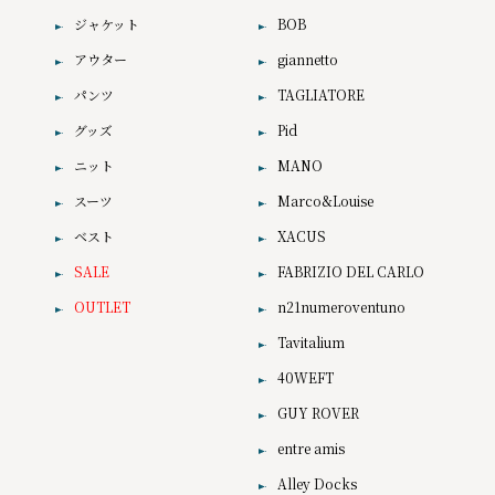
ジャケット
BOB
アウター
giannetto
パンツ
TAGLIATORE
グッズ
Pid
ニット
MANO
スーツ
Marco&Louise
ベスト
XACUS
SALE
FABRIZIO DEL CARLO
OUTLET
n21numeroventuno
Tavitalium
40WEFT
GUY ROVER
entre amis
Alley Docks