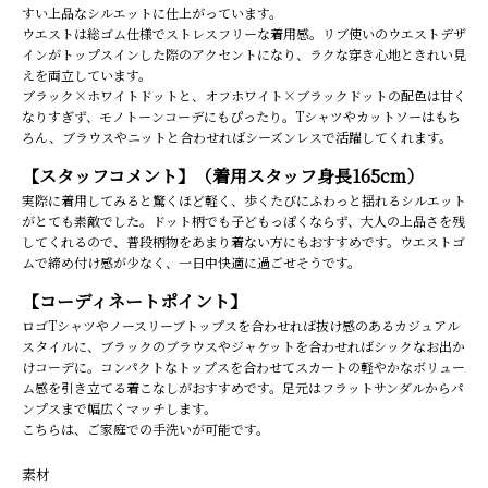
すい上品なシルエットに仕上がっています。
ウエストは総ゴム仕様でストレスフリーな着用感。リブ使いのウエストデザ
インがトップスインした際のアクセントになり、ラクな穿き心地ときれい見
えを両立しています。
ブラック×ホワイトドットと、オフホワイト×ブラックドットの配色は甘く
なりすぎず、モノトーンコーデにもぴったり。Tシャツやカットソーはもち
ろん、ブラウスやニットと合わせればシーズンレスで活躍してくれます。
【スタッフコメント】（着用スタッフ身長165cm）
実際に着用してみると驚くほど軽く、歩くたびにふわっと揺れるシルエット
がとても素敵でした。ドット柄でも子どもっぽくならず、大人の上品さを残
してくれるので、普段柄物をあまり着ない方にもおすすめです。ウエストゴ
ムで締め付け感が少なく、一日中快適に過ごせそうです。
【コーディネートポイント】
ロゴTシャツやノースリーブトップスを合わせれば抜け感のあるカジュアル
スタイルに、ブラックのブラウスやジャケットを合わせればシックなお出か
けコーデに。コンパクトなトップスを合わせてスカートの軽やかなボリュー
ム感を引き立てる着こなしがおすすめです。足元はフラットサンダルからパ
ンプスまで幅広くマッチします。
こちらは、ご家庭での手洗いが可能です。
素材