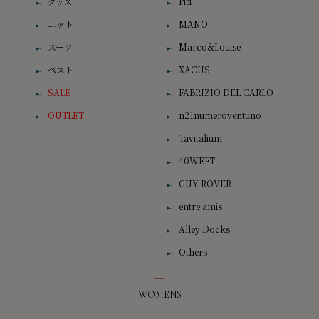
グッズ
Pid
ニット
MANO
スーツ
Marco&Louise
ベスト
XACUS
SALE
FABRIZIO DEL CARLO
OUTLET
n21numeroventuno
Tavitalium
40WEFT
GUY ROVER
entre amis
Alley Docks
Others
WOMENS