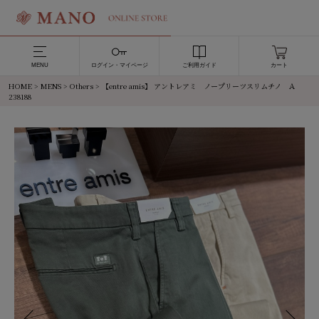
MENU
ログイン・マイページ
ご利用ガイド
カート
HOME
>
MENS
>
Others
> 【entre amis】 アントレアミ ノープリーツスリムチノ Ａ
238188