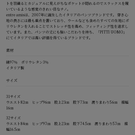
トを羽織るとカジュアルに見えがちなポケットが隠れるのでスラックスを履
いているような感覚のきれい目なチノ。
entre amisは、2007年に誕生したイタリアのパンツブランドです。 穿き心
地の良さには最も重点を置いており、ウールなども含めたすべての生地にポ
リウレタンを入れることでストレッチ性を高め、フィッティング性を追求し
ています。また、パンツの丈にも強いこだわりを持ち、「PITTI UOMO」
にてイタリアでは高い評価を得ているブランドです。
素材
綿97％ ポリウレタン3％
イタリア製
サイズ
31サイズ
ウエスト82㎝ ヒップ96㎝ 股上23㎝ 股下73㎝ 渡りまわり56㎝ 裾幅
16㎝
32サイズ
ウエスト84㎝ ヒップ97㎝ 股上23㎝ 股下74.5㎝ 渡りまわり57㎝ 裾
幅16.5㎝