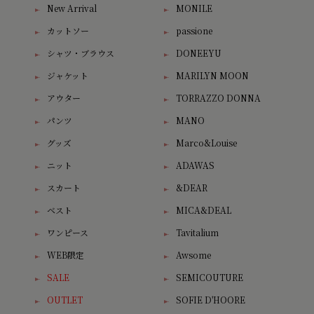
New Arrival
MONILE
カットソー
passione
シャツ・ブラウス
DONEEYU
ジャケット
MARILYN MOON
アウター
TORRAZZO DONNA
パンツ
MANO
グッズ
Marco&Louise
ニット
ADAWAS
スカート
&DEAR
ベスト
MICA&DEAL
ワンピース
Tavitalium
WEB限定
Awsome
SALE
SEMICOUTURE
OUTLET
SOFIE D'HOORE