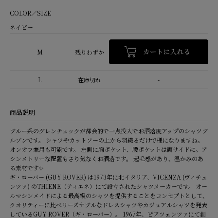
COLOR／SIZE
ネイビー
M
残りわずか
L
在庫切れ
-
商品説明
ブルー系のグレンチェックが都会的で一点投入でお洒落度アップのシャツブ
ルゾンです。 シャツやカットソーの上から羽織るだけで様になりますね。
オンオフ兼用も可能です。 左側に胸ポケット、腰ポケットは両サイドに。ア
シンメトリーな配置もさり気なくお洒落です。 起毛感があり、温かみのあ
る素材です✨
ギ・ローバー (GUY ROVER) は1973年に北イタリア、VICENZA (ヴィチェ
ンツァ) のTHIENE（ティエネ）にて設立されたシャツメーカーです。 オー
ルマシンメイドによる最高級のシャツを提供することをコンセプトとして、
クオリティーに比べリーズナブルなドレスシャツやカジュアルシャツを発表
しているGUY ROVER（ギ・ローバー）。 1967年、ピアツェンツァにて創