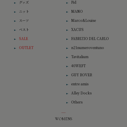
グッズ
Pid
ニット
MANO
スーツ
Marco&Louise
ベスト
XACUS
SALE
FABRIZIO DEL CARLO
OUTLET
n21numeroventuno
Tavitalium
40WEFT
GUY ROVER
entre amis
Alley Docks
Others
WOMENS