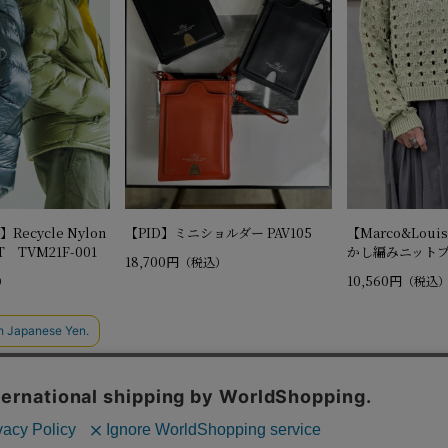
】Recycle Nylon
【PID】ミニショルダー PAV105
【Marco&Lou
KT TVM21F-001
かし編みニット
18,700円
（税込）
10,560円
）
（税込