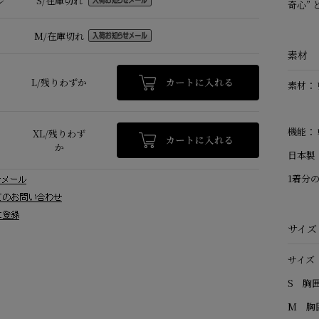
ル
S/在庫切れ
奇心”
M/在庫切れ
素材
L/残りわずか
素材：リ
機能：
XL/残りわず
か
日本製
1着分の
サイズ
サイズ
S 胸囲
M 胸囲