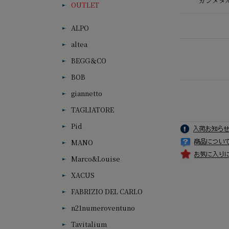
ガンメタ
OUTLET
ALPO
altea
BEGG＆CO
BOB
giannetto
TAGLIATORE
Pid
MANO
Marco&Louise
XACUS
FABRIZIO DEL CARLO
n21numeroventuno
Tavitalium