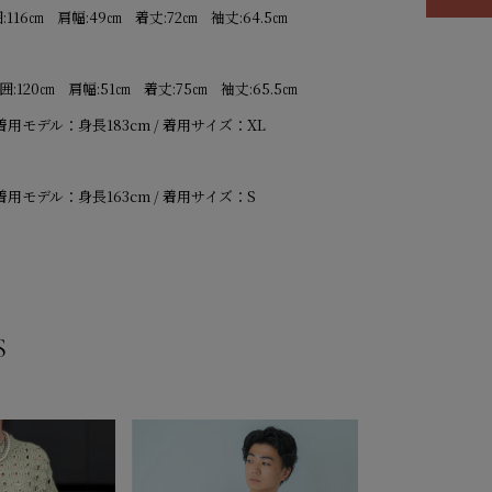
:116㎝ 肩幅:49㎝ 着丈:72㎝ 袖丈:64.5㎝
囲:120㎝ 肩幅:51㎝ 着丈:75㎝ 袖丈:65.5㎝
着用モデル：身長183cm / 着用サイズ：XL
着用モデル：身長163cm / 着用サイズ：S
S