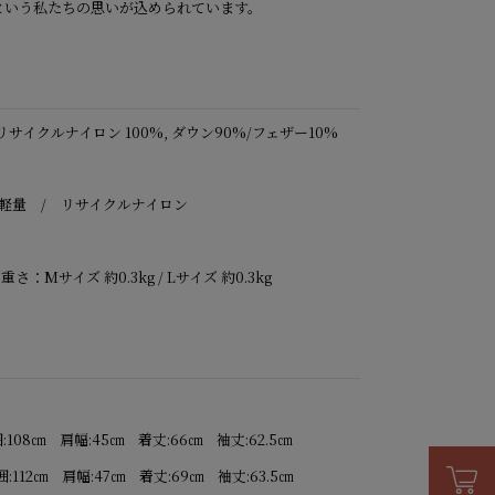
 という私たちの思いが込められています。
サイクルナイロン 100%, ダウン90%/フェザー10%
 軽量 / リサイクルナイロン
重さ：Mサイズ 約0.3kg / Lサイズ 約0.3kg
:108㎝ 肩幅:45㎝ 着丈:66㎝ 袖丈:62.5㎝
:112㎝ 肩幅:47㎝ 着丈:69㎝ 袖丈:63.5㎝