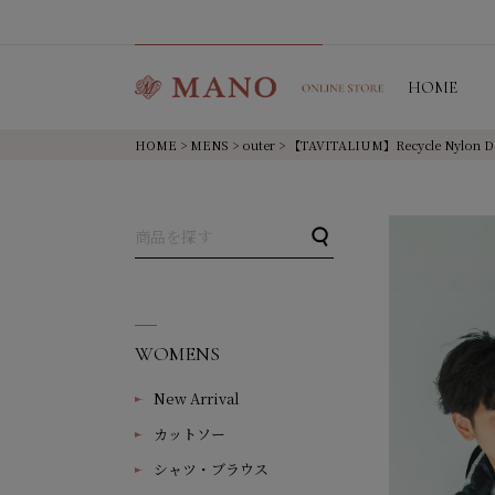
HOME
HOME
>
MENS
>
outer
> 【TAVITALIUM】Recycle Ny
WOMENS
New Arrival
カットソー
シャツ・ブラウス