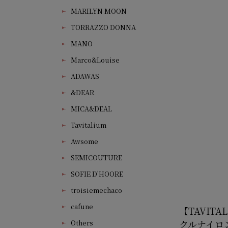
MARILYN MOON
TORRAZZO DONNA
MANO
Marco&Louise
ADAWAS
&DEAR
MICA&DEAL
Tavitalium
Awsome
SEMICOUTURE
SOFIE D'HOORE
troisiemechaco
cafune
【TAVITAL
クルナイロン
Others