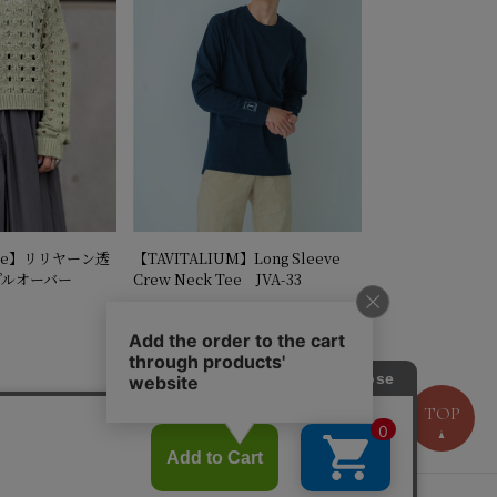
ise】リリヤーン透
【TAVITALIUM】Long Sleeve
プルオーバー
Crew Neck Tee JVA-33
8,360円
）
（税込）
TOP