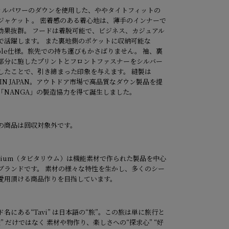
フィルパワーのダウンを使用した、ややタイトフィットの
ジャケット 。 密着感のある着心地は、薄手のインナーで
効果抜群。 フードは着脱可能で、ビジネス、カジュアル
で活躍します。 また裏地側のポケットに収納可能な
kable仕様。旅先での持ち運びもかさばりません。 袖、裏
部分に施したプリントとフロントファスナーをシルバー
したことで、引き締まった印象を与えます。 縫製は
 IN JAPAN。アウトドア市場で高品質なダウン製品を提
「NANGA」の製造協力を得て誕生しました。
の商品は回収対象外です。
italium（タビタリウム）は機能素材で作られた製品を中心
ブランドです。 素材の様々な特性を生かし、多くのシー
愛用頂ける商品作りを目指しています。
ド名にある“Tavi” は日本語の“旅”。この旅は単に旅行と
旅” だけではなく 素材や物作り、楽しさへの“探求心” “好