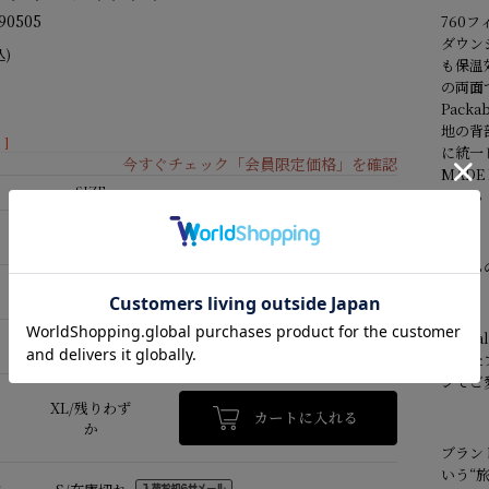
0505
760
ダウン
込)
も保温
の両面
Pac
地の背
]
に統一
今すぐチェック「会員限定価格」を確認
MADE
供する
S/在庫切れ
こちら
M/在庫切れ
Tav
L/在庫切れ
とした
ンでご
XL/残りわず
か
ブラン
いう“