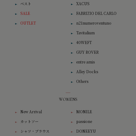
ベスト
XACUS
SALE
FABRIZIO DEL CARLO
OUTLET
n21numeroventuno
Tavitalium
40WEFT
GUY ROVER
entre amis
Alley Docks
Others
WOMENS
New Arrival
MONILE
カットソー
passione
シャツ・ブラウス
DONEEYU