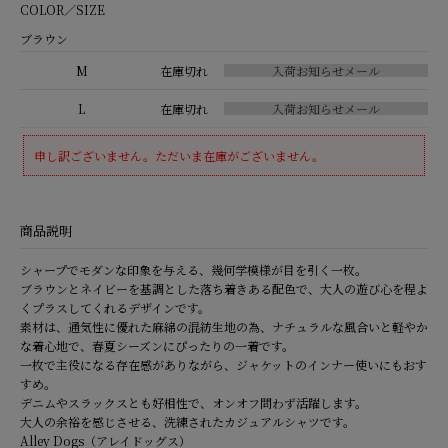
COLOR／SIZE
ブラウン
M
在庫切れ
L
在庫切れ
申し訳ございません。ただいま在庫がございません。
商品説明
シャープでモダンな印象を与える、幾何学模様が目を引く一枚。
ブラウンとネイビーを基調とした落ち着きある配色で、大人の遊び心を程よ
くプラスしてくれるデザインです。
素材は、通気性に優れた麻綿の混紡生地の為、ナチュラルな風合いと軽やか
な着心地で、春夏シーズンにぴったりの一着です。
一枚で主役になる存在感がありながら、ジャケットのインナー使いにもおす
すめ。
デニムやスラックスとも好相性で、オンオフ問わず活躍します。
大人の余裕を感じさせる、洗練されたカジュアルシャツです。
Alley Dogs（アレイドッグス）