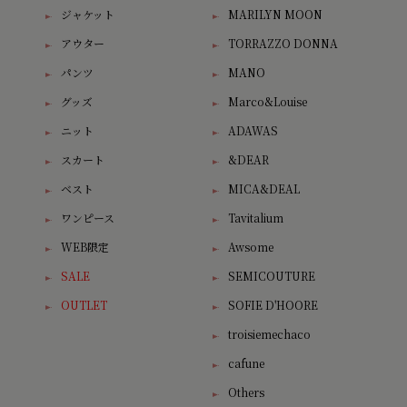
ジャケット
MARILYN MOON
アウター
TORRAZZO DONNA
パンツ
MANO
グッズ
Marco&Louise
ニット
ADAWAS
スカート
&DEAR
ベスト
MICA&DEAL
ワンピース
Tavitalium
WEB限定
Awsome
SALE
SEMICOUTURE
OUTLET
SOFIE D'HOORE
troisiemechaco
cafune
Others