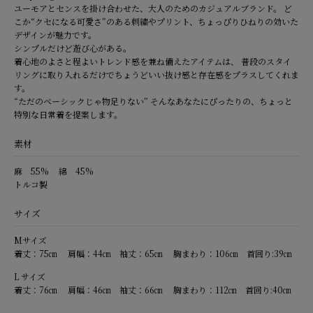
ユーモアとセンスを掛け合わせた、大人のためのカジュアルブランド。 ど
こか“クセになる可愛さ”のある刺繍やプリント、ちょっぴりひねりの効いた
デザインが魅力です。
シンプルだけど遊び心がある。
着心地のよさと程よいトレンド感を兼ね備えたアイテムは、 普段のスタイ
リングに取り入れるだけでちょうどいい抜け感と存在感をプラスしてくれま
す。
“ただのベーシックじゃ物足りない” そんなあなたにぴったりの、ちょっと
特別な日常着を提案します。
素材
麻 55% 綿 45%
トルコ製
サイズ
Mサイズ
着丈：75㎝ 肩幅：44㎝ 袖丈：65㎝ 胸まわり：106㎝ 首回り:39㎝
L サイズ
着丈：76㎝ 肩幅：46㎝ 袖丈：66㎝ 胸まわり：112㎝ 首回り:40㎝