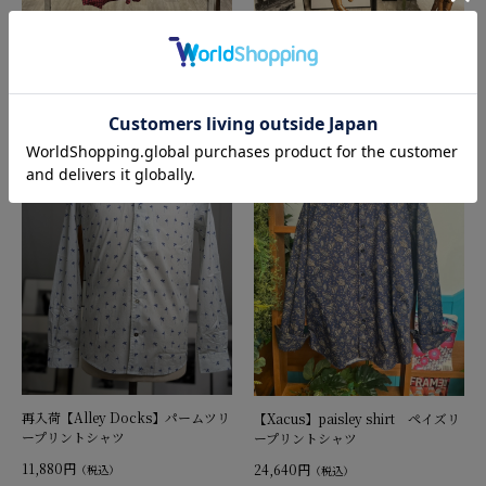
【SCROLL】スクロール ギンガム
【SCROLL】カモフラフロッキーシ
オーバーダイ
ャツ
11,550円
13,090円
（税込）
（税込）
再入荷【Alley Docks】パームツリ
【Xacus】paisley shirt ペイズリ
ープリントシャツ
ープリントシャツ
11,880円
24,640円
（税込）
（税込）