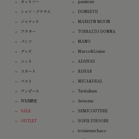
カットソー
passione
シャツ・ブラウス
DONEEYU
ジャケット
MARILYN MOON
アウター
TORRAZZO DONNA
パンツ
MANO
グッズ
Marco&Louise
ニット
ADAWAS
スカート
&DEAR
ベスト
MICA&DEAL
ワンピース
Tavitalium
WEB限定
Awsome
SALE
SEMICOUTURE
OUTLET
SOFIE D'HOORE
troisiemechaco