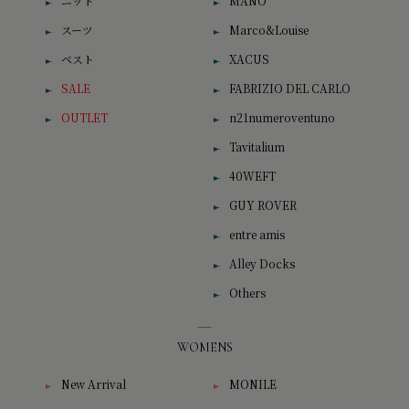
ニット
MANO
スーツ
Marco&Louise
ベスト
XACUS
SALE
FABRIZIO DEL CARLO
OUTLET
n21numeroventuno
Tavitalium
40WEFT
GUY ROVER
entre amis
Alley Docks
Others
WOMENS
New Arrival
MONILE