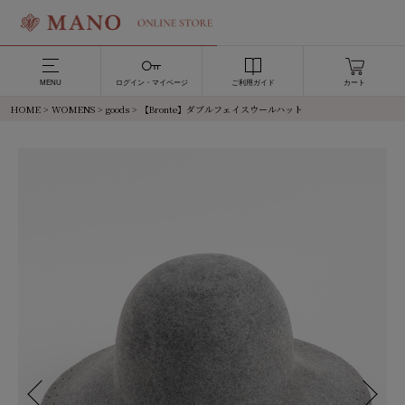
MENU
ログイン・マイページ
ご利用ガイド
カート
HOME
>
WOMENS
>
goods
> 【Bronte】ダブルフェイスウールハット