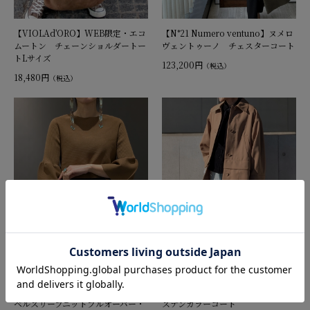
【VIOLAd'ORO】WEB限定・エコ
【N°21 Numero ventuno】ヌメロ
ムートン チェーンショルダートー
ヴェントゥーノ チェスターコート
トLサイズ
123,200円
（税込）
18,480円
（税込）
【Marco&Louise】マルチカラー
【＆Dear】アンドディアー 2Way
ベルスリーブニットプルオーバー・
ステンカラーコート