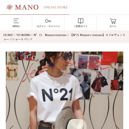
MENU
ログイン・マイページ
ご利用ガイド
カート
HOME
>
WOMENS
>
N゜21 Numeroventuno
> 【N°21 Numero ventuno】ヌメロヴェント
ゥーノショートパンツ