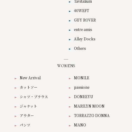
Tavitalium
40WEFT
GUY ROVER
entre amis
Alley Docks
Others
WOMENS
New Arrival
MONILE
カットソー
passione
シャツ・ブラウス
DONEEYU
ジャケット
MARILYN MOON
アウター
TORRAZZO DONNA
パンツ
MANO