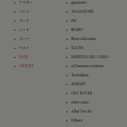
アウター
giannetto
パンツ
TAGLIATORE
グッズ
Pid
ニット
MANO
スーツ
Marco&Louise
ベスト
XACUS
SALE
FABRIZIO DEL CARLO
OUTLET
n21numeroventuno
Tavitalium
40WEFT
GUY ROVER
entre amis
Alley Docks
Others