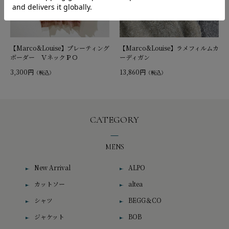
【Marco&Louise】プレーティング
【Marco&Louise】ラメフィルムカ
ボーダー ＶネックＰＯ
ーディガン
3,300円
13,860円
（税込）
（税込）
CATEGORY
MENS
New Arrival
ALPO
カットソー
altea
シャツ
BEGG＆CO
ジャケット
BOB