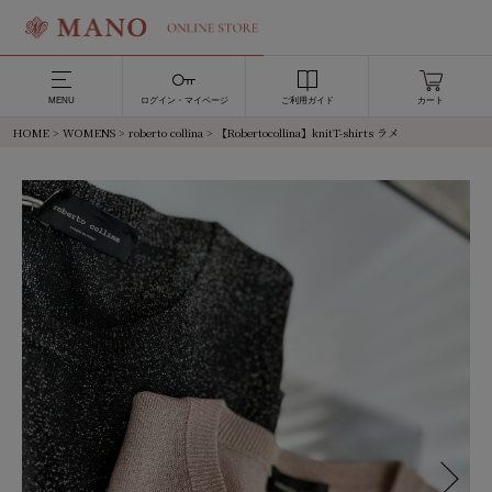
MENU
ログイン・マイページ
ご利用ガイド
カート
HOME
>
WOMENS
>
roberto collina
> 【Robertocollina】knitT-shirts ラメ