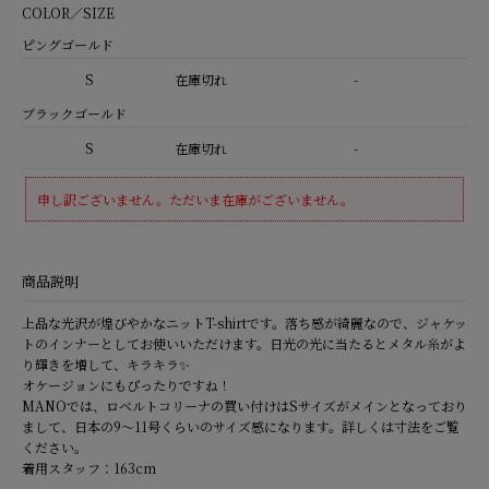
COLOR／SIZE
ピングゴールド
S
在庫切れ
-
ブラックゴールド
S
在庫切れ
-
申し訳ございません。ただいま在庫がございません。
商品説明
上品な光沢が煌びやかなニットT-shirtです。落ち感が綺麗なので、ジャケッ
トのインナーとしてお使いいただけます。日光の光に当たるとメタル糸がよ
り輝きを増して、キラキラ✨
オケージョンにもぴったりですね！
MANOでは、ロベルトコリーナの買い付けはSサイズがメインとなっており
まして、日本の9～11号くらいのサイズ感になります。詳しくは寸法をご覧
ください。
着用スタッフ：163cm