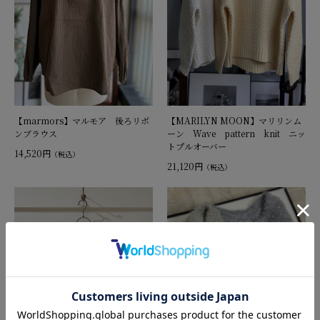
【marmors】マルモア 後ろリボ
【MARILYN MOON】マリリンム
ンブラウス
ーン Wave pattern knit ニッ
トプルオーバー
14,520円
（税込）
21,120円
（税込）