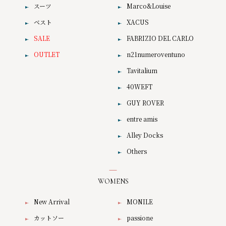
スーツ
Marco&Louise
ベスト
XACUS
SALE
FABRIZIO DEL CARLO
OUTLET
n21numeroventuno
Tavitalium
40WEFT
GUY ROVER
entre amis
Alley Docks
Others
WOMENS
New Arrival
MONILE
カットソー
passione