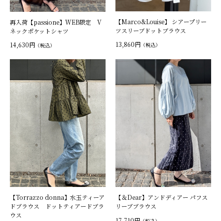
【Marco&Louise】 シアープリー
再入荷【passione】WEB限定 V
ツスリーブドットブラウス
ネックポケットシャツ
13,860円
14,630円
（税込）
（税込）
【Torrazzo donna】水玉ティーア
【＆Dear】アンドディアー パフス
ドブラウス ドットティアードブラ
リーブブラウス
ウス
17,710円
（税込）