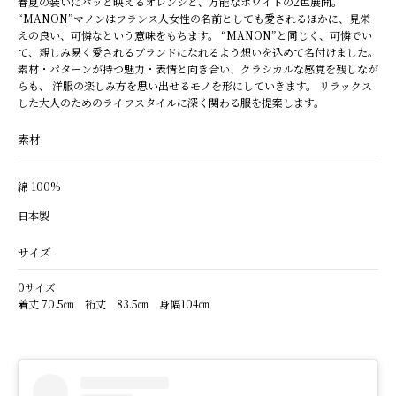
春夏の装いにパッと映えるオレンジと、万能なホワイトの2色展開。
“MANON”マノンはフランス人女性の名前としても愛されるほかに、見栄
えの良い、可憐なという意味をもちます。 “MANON”と同じく、可憐でい
て、親しみ易く愛されるブランドになれるよう想いを込めて名付けました。
素材・パターンが持つ魅力・表情と向き合い、クラシカルな感覚を残しなが
らも、 洋服の楽しみ方を思い出せるモノを形にしていきます。 リラックス
した大人のためのライフスタイルに深く関わる服を提案します。
素材
綿 100%
日本製
サイズ
0サイズ
着丈 70.5㎝ 裄丈 83.5㎝ 身幅104㎝