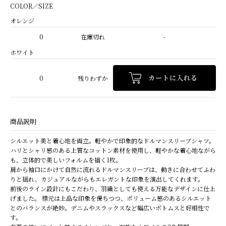
COLOR／SIZE
オレンジ
0
在庫切れ
-
ホワイト
0
残りわずか
商品説明
シルエット美と着心地を両立。軽やかで印象的なドルマンスリーブシャツ。
ハリとシャリ感のある上質なコットン素材を使用し、軽やかな着心地ながら
も、立体的で美しいフォルムを描く1枚。
肩から袖口にかけて自然に流れるドルマンスリーブは、動きに合わせてふわ
りと揺れ、カジュアルながらもエレガントな印象を演出してくれます。
前後のライン設計にもこだわり、羽織としても使える万能なデザインに仕上
げました。 襟元は上品な印象を保ちつつ、ボリューム感のあるシルエット
とのバランスが絶妙。デニムやスラックスなど幅広いボトムスと好相性で
す。