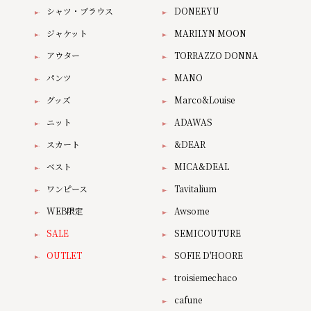
シャツ・ブラウス
DONEEYU
ジャケット
MARILYN MOON
アウター
TORRAZZO DONNA
パンツ
MANO
グッズ
Marco&Louise
ニット
ADAWAS
スカート
&DEAR
ベスト
MICA&DEAL
ワンピース
Tavitalium
WEB限定
Awsome
SALE
SEMICOUTURE
OUTLET
SOFIE D'HOORE
troisiemechaco
cafune