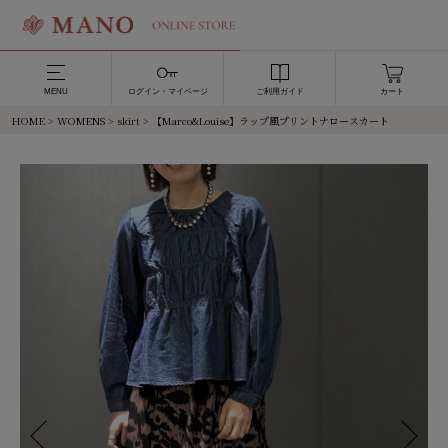
MENU
ログイン・マイページ
ご利用ガイド
カート
HOME
>
WOMENS
>
skirt
> 【Marco&Louise】ラップ風プリントナロースカート