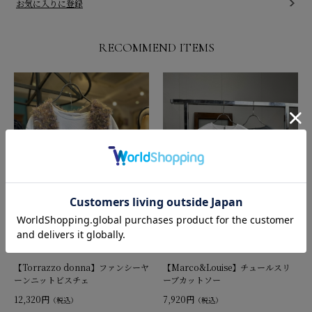
お気に入りに登録
RECOMMEND ITEMS
【Torrazzo donna】ファンシーヤ
【Marco&Louise】チュールスリ
ーンニットビスチェ
ーブカットソー
12,320円
7,920円
（税込）
（税込）