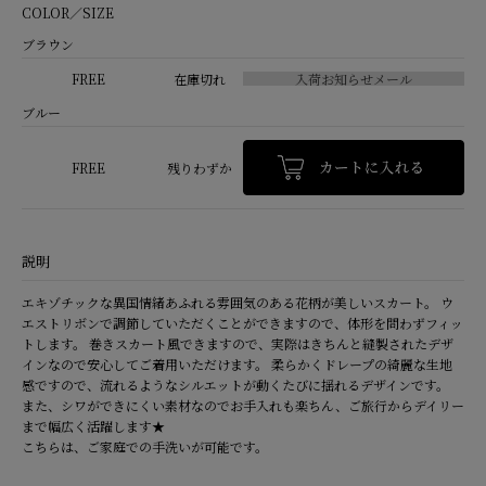
COLOR／SIZE
ブラウン
FREE
在庫切れ
ブルー
FREE
残りわずか
説明
エキゾチックな異国情緒あふれる雰囲気のある花柄が美しいスカート。 ウ
エストリボンで調節していただくことができますので、体形を問わずフィッ
トします。 巻きスカート風できますので、実際はきちんと縫製されたデザ
インなので安心してご着用いただけます。 柔らかくドレープの綺麗な生地
感ですので、流れるようなシルエットが動くたびに揺れるデザインです。
また、シワができにくい素材なのでお手入れも楽ちん、ご旅行からデイリー
まで幅広く活躍します★
こちらは、ご家庭での手洗いが可能です。