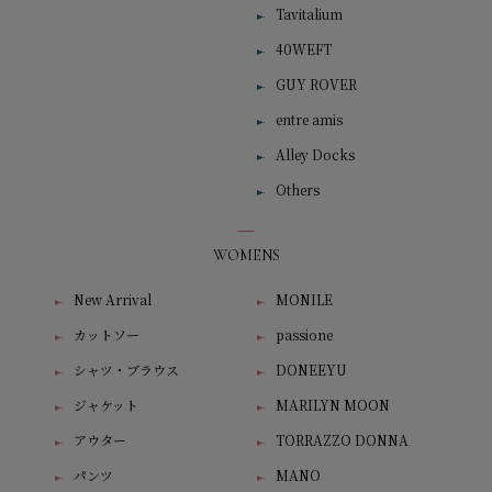
Tavitalium
40WEFT
GUY ROVER
entre amis
Alley Docks
Others
WOMENS
New Arrival
MONILE
カットソー
passione
シャツ・ブラウス
DONEEYU
ジャケット
MARILYN MOON
アウター
TORRAZZO DONNA
パンツ
MANO