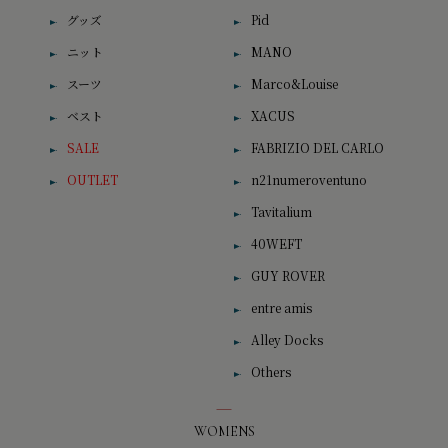
グッズ
Pid
ニット
MANO
スーツ
Marco&Louise
ベスト
XACUS
SALE
FABRIZIO DEL CARLO
OUTLET
n21numeroventuno
Tavitalium
40WEFT
GUY ROVER
entre amis
Alley Docks
Others
WOMENS