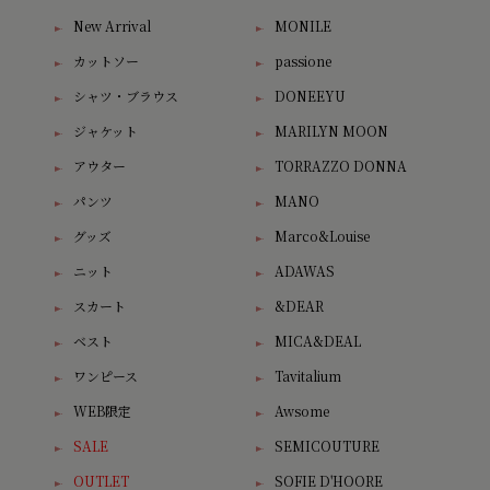
New Arrival
MONILE
カットソー
passione
シャツ・ブラウス
DONEEYU
ジャケット
MARILYN MOON
アウター
TORRAZZO DONNA
パンツ
MANO
グッズ
Marco&Louise
ニット
ADAWAS
スカート
&DEAR
ベスト
MICA&DEAL
ワンピース
Tavitalium
WEB限定
Awsome
SALE
SEMICOUTURE
OUTLET
SOFIE D'HOORE