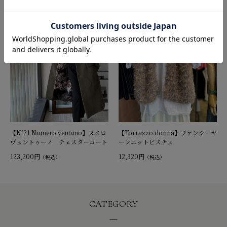
【N°21 Numero ventuno】ヌメロ
【Torrazzo donna】ファンシーヤ
ヴェントゥーノ チェスターコート
ーンニットビスチェ
123,200円
12,320円
（税込）
（税込）
CATEGORY