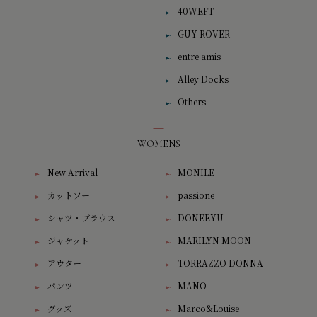
40WEFT
GUY ROVER
entre amis
Alley Docks
Others
WOMENS
New Arrival
MONILE
カットソー
passione
シャツ・ブラウス
DONEEYU
ジャケット
MARILYN MOON
アウター
TORRAZZO DONNA
パンツ
MANO
グッズ
Marco&Louise