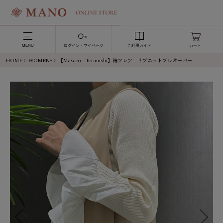
MENU
ログイン・マイページ
ご利用ガイド
カート
HOME
>
WOMENS
> 【Masaco Teranishi】袖フレア リブニットプルオーバー