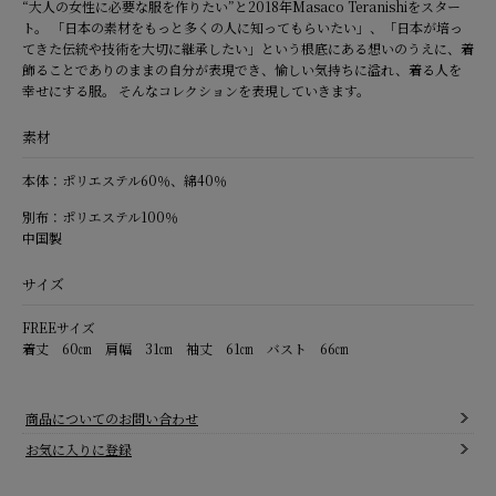
“大人の女性に必要な服を作りたい”と2018年Masaco Teranishiをスター
ト。 「日本の素材をもっと多くの人に知ってもらいたい」、「日本が培っ
てきた伝統や技術を大切に継承したい」という根底にある想いのうえに、着
飾ることでありのままの自分が表現でき、愉しい気持ちに溢れ、着る人を
幸せにする服。 そんなコレクションを表現していきます。
素材
本体：ポリエステル60％、綿40％
別布：ポリエステル100％
中国製
サイズ
FREEサイズ
着丈 60㎝ 肩幅 31㎝ 袖丈 61㎝ バスト 66㎝
商品についてのお問い合わせ
お気に入りに登録