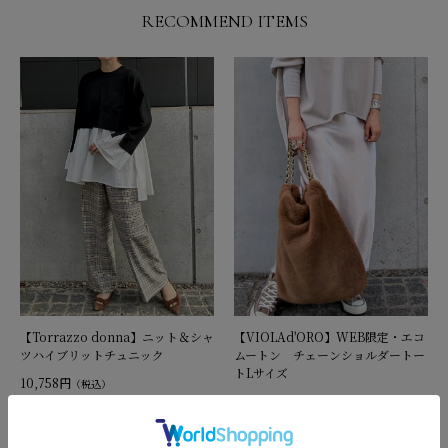
RECOMMEND ITEMS
【Torrazzo donna】ニット＆シャ
【VIOLAd'ORO】WEB限定・エコ
ツハイブリットチュニック
ムートン チェーンショルダートー
トLサイズ
10,758円
（税込）
18,480円
（税込）