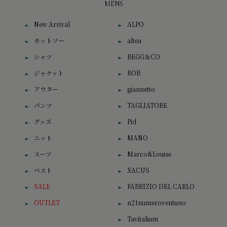
MENS
New Arrival
ALPO
カットソー
altea
シャツ
BEGG＆CO
ジャケット
BOB
アウター
giannetto
パンツ
TAGLIATORE
グッズ
Pid
ニット
MANO
スーツ
Marco&Louise
ベスト
XACUS
SALE
FABRIZIO DEL CARLO
OUTLET
n21numeroventuno
Tavitalium