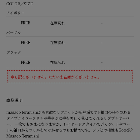
COLOR／SIZE
アイボリー
FREE
在庫切れ
-
パープル
FREE
在庫切れ
-
ブラック
FREE
在庫切れ
-
申し訳ございません。ただいま在庫がございません。
商品説明
masaco teranishiから素敵なリブニットが新登場です✨袖口の張りのある
タイプライターフリルが華やかに手を美しく見せてくれるリブプルオーバ
ー。 一枚でもさまになりますが、レイヤードスタイルでジャケットやコー
トの袖口からフリルをのぞかせるのもお勧めです。ジレとの相性もGood♡
Masaco Teranishi