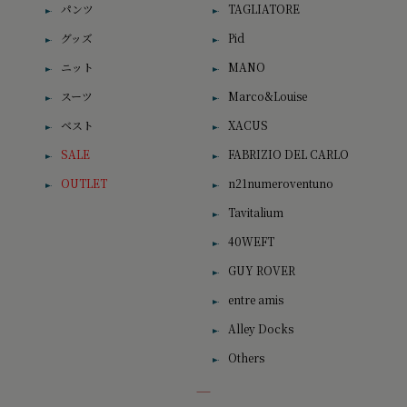
パンツ
TAGLIATORE
グッズ
Pid
ニット
MANO
スーツ
Marco&Louise
ベスト
XACUS
SALE
FABRIZIO DEL CARLO
OUTLET
n21numeroventuno
Tavitalium
40WEFT
GUY ROVER
entre amis
Alley Docks
Others