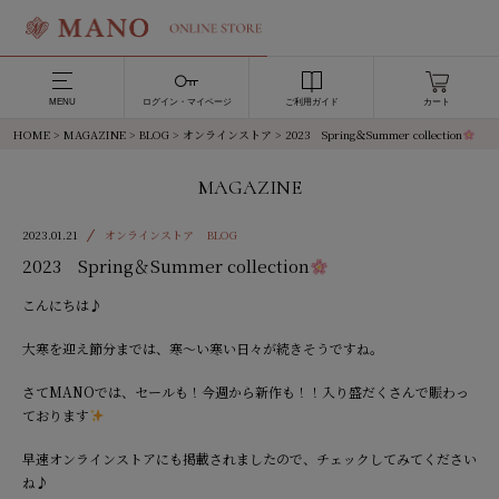
MENU
ログイン・マイページ
ご利用ガイド
カート
HOME
>
MAGAZINE
>
BLOG
>
オンラインストア
>
2023 Spring＆Summer collection
MAGAZINE
2023.01.21
オンラインストア
BLOG
2023 Spring＆Summer collection
こんにちは♪
大寒を迎え節分までは、寒～い寒い日々が続きそうですね。
さてMANOでは、セールも！今週から新作も！！入り盛だくさんで賑わっ
ております
早速オンラインストアにも掲載されましたので、チェックしてみてください
ね♪