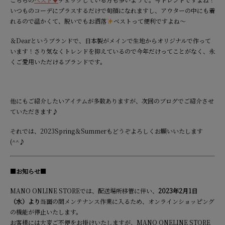
いつものコーデにプラスするだけで旬顔になれますし、アウターの中にも着
れるので温かくて、脱いでもお洒落
ベストって便利ですよね～
＆Dearというブランドで、日本製がメインで生地からオリジナルで作って
います！さり気なくトレンドを抑えているので今年だけってことがなく、永
くご愛用いただけるブランドです。
他にもご紹介したいアイテムが多数ありますが、次回のブログでご紹介させ
ていただきます♪
それでは、2023Spring＆Summerもどうぞよろしくお願いいたします
(^^♪
■お知らせ■
MANO ONLINE STOREでは、配送場所移管に伴い、
2023年2月1日
（水）より
当面の間メンテナンス作業に入るため、オンラインショッピング
の機能が停止いたします。
お客様には大変ご不便をお掛けいたしますが、MANO ONELINE STORE