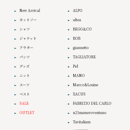
New Arrival
ALPO
カットソー
altea
シャツ
BEGG＆CO
ジャケット
BOB
アウター
giannetto
パンツ
TAGLIATORE
グッズ
Pid
ニット
MANO
スーツ
Marco&Louise
ベスト
XACUS
SALE
FABRIZIO DEL CARLO
OUTLET
n21numeroventuno
Tavitalium