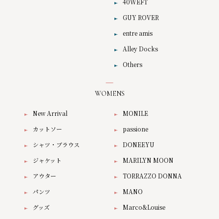
40WEFT
GUY ROVER
entre amis
Alley Docks
Others
WOMENS
New Arrival
MONILE
カットソー
passione
シャツ・ブラウス
DONEEYU
ジャケット
MARILYN MOON
アウター
TORRAZZO DONNA
パンツ
MANO
グッズ
Marco&Louise