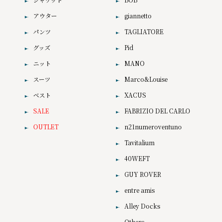
アウター
giannetto
パンツ
TAGLIATORE
グッズ
Pid
ニット
MANO
スーツ
Marco&Louise
ベスト
XACUS
SALE
FABRIZIO DEL CARLO
OUTLET
n21numeroventuno
Tavitalium
40WEFT
GUY ROVER
entre amis
Alley Docks
Others