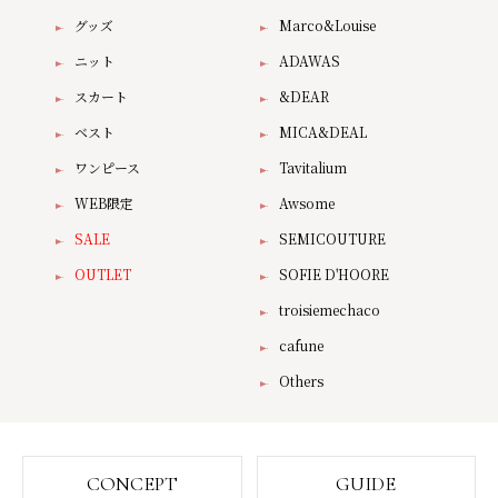
グッズ
Marco&Louise
ニット
ADAWAS
スカート
&DEAR
ベスト
MICA&DEAL
ワンピース
Tavitalium
WEB限定
Awsome
SALE
SEMICOUTURE
OUTLET
SOFIE D'HOORE
troisiemechaco
cafune
Others
CONCEPT
GUIDE