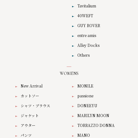
Tavitalium
40WEFT
GUY ROVER
entre amis
Alley Docks
Others
WOMENS
New Arrival
MONILE
カットソー
passione
シャツ・ブラウス
DONEEYU
ジャケット
MARILYN MOON
アウター
TORRAZZO DONNA
パンツ
MANO