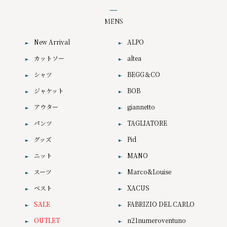
MENS
New Arrival
ALPO
カットソー
altea
シャツ
BEGG＆CO
ジャケット
BOB
アウター
giannetto
パンツ
TAGLIATORE
グッズ
Pid
ニット
MANO
スーツ
Marco&Louise
ベスト
XACUS
SALE
FABRIZIO DEL CARLO
OUTLET
n21numeroventuno