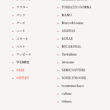
アウター
TORRAZZO DONNA
パンツ
MANO
グッズ
Marco&Louise
ニット
ADAWAS
スカート
&DEAR
ベスト
MICA&DEAL
ワンピース
Tavitalium
WEB限定
Awsome
SALE
SEMICOUTURE
OUTLET
SOFIE D'HOORE
troisiemechaco
cafune
Others