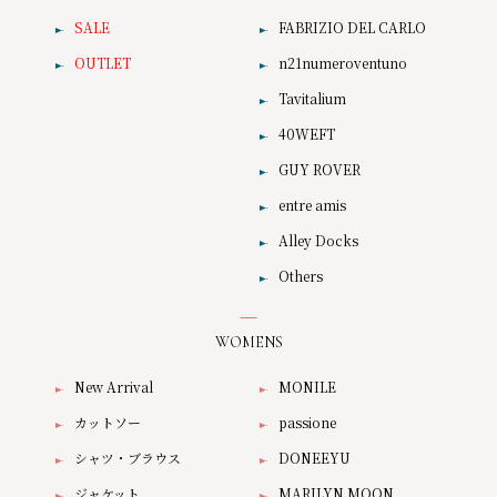
SALE
FABRIZIO DEL CARLO
OUTLET
n21numeroventuno
Tavitalium
40WEFT
GUY ROVER
entre amis
Alley Docks
Others
WOMENS
New Arrival
MONILE
カットソー
passione
シャツ・ブラウス
DONEEYU
ジャケット
MARILYN MOON