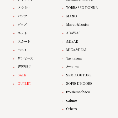
アウター
TORRAZZO DONNA
パンツ
MANO
グッズ
Marco&Louise
ニット
ADAWAS
スカート
&DEAR
ベスト
MICA&DEAL
ワンピース
Tavitalium
WEB限定
Awsome
SALE
SEMICOUTURE
OUTLET
SOFIE D'HOORE
troisiemechaco
cafune
Others