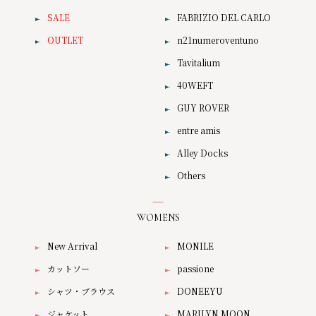
SALE
FABRIZIO DEL CARLO
OUTLET
n21numeroventuno
Tavitalium
40WEFT
GUY ROVER
entre amis
Alley Docks
Others
WOMENS
New Arrival
MONILE
カットソー
passione
シャツ・ブラウス
DONEEYU
ジャケット
MARILYN MOON