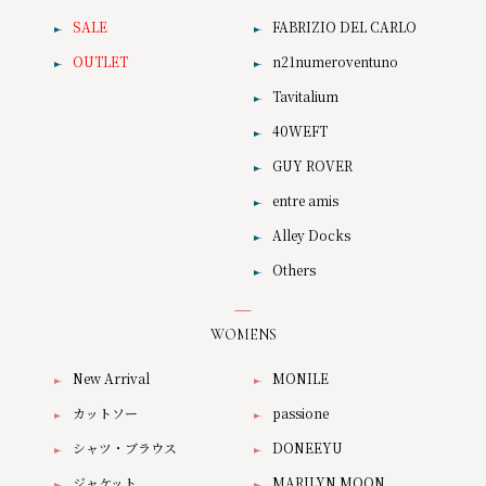
SALE
FABRIZIO DEL CARLO
OUTLET
n21numeroventuno
Tavitalium
40WEFT
GUY ROVER
entre amis
Alley Docks
Others
WOMENS
New Arrival
MONILE
カットソー
passione
シャツ・ブラウス
DONEEYU
ジャケット
MARILYN MOON