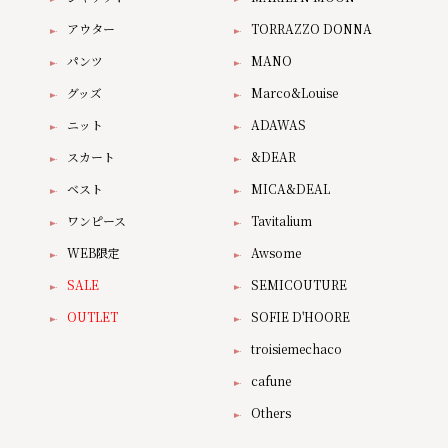
アウター
TORRAZZO DONNA
パンツ
MANO
グッズ
Marco&Louise
ニット
ADAWAS
スカート
&DEAR
ベスト
MICA&DEAL
ワンピース
Tavitalium
WEB限定
Awsome
SALE
SEMICOUTURE
OUTLET
SOFIE D'HOORE
troisiemechaco
cafune
Others