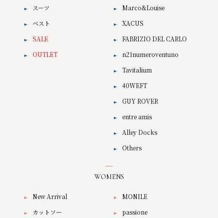
スーツ
Marco&Louise
ベスト
XACUS
SALE
FABRIZIO DEL CARLO
OUTLET
n21numeroventuno
Tavitalium
40WEFT
GUY ROVER
entre amis
Alley Docks
Others
WOMENS
New Arrival
MONILE
カットソー
passione