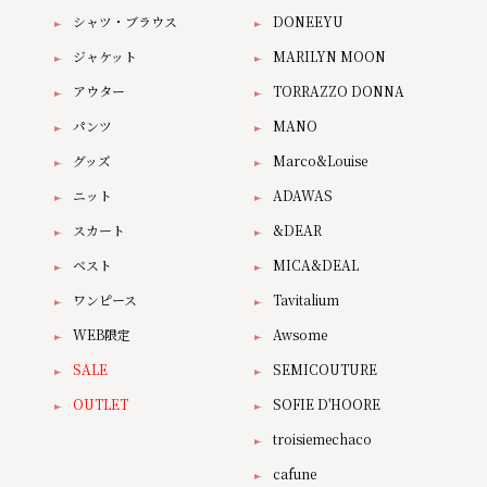
シャツ・ブラウス
DONEEYU
ジャケット
MARILYN MOON
アウター
TORRAZZO DONNA
パンツ
MANO
グッズ
Marco&Louise
ニット
ADAWAS
スカート
&DEAR
ベスト
MICA&DEAL
ワンピース
Tavitalium
WEB限定
Awsome
SALE
SEMICOUTURE
OUTLET
SOFIE D'HOORE
troisiemechaco
cafune