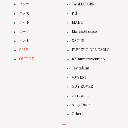
パンツ
TAGLIATORE
グッズ
Pid
ニット
MANO
スーツ
Marco&Louise
ベスト
XACUS
SALE
FABRIZIO DEL CARLO
OUTLET
n21numeroventuno
Tavitalium
40WEFT
GUY ROVER
entre amis
Alley Docks
Others