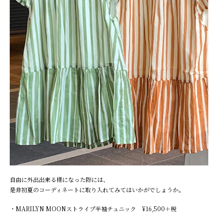
自由に外出出来る様になった際には、
是非初夏のコーディネートに取り入れてみてはいかがでしょうか。
・
MARILYN MOON
ストライプ半袖チュニック
¥16,500
＋税