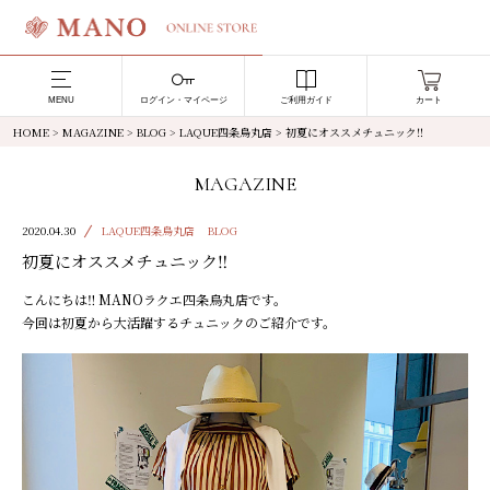
MENU
ログイン・マイページ
ご利用ガイド
カート
HOME
>
MAGAZINE
>
BLOG
>
LAQUE四条烏丸店
>
初夏にオススメチュニック‼︎
MAGAZINE
2020.04.30
LAQUE四条烏丸店
BLOG
初夏にオススメチュニック‼︎
こんにちは‼︎
MANO
ラクエ四条烏丸店です。
今回は初夏から大活躍するチュニックのご紹介です。