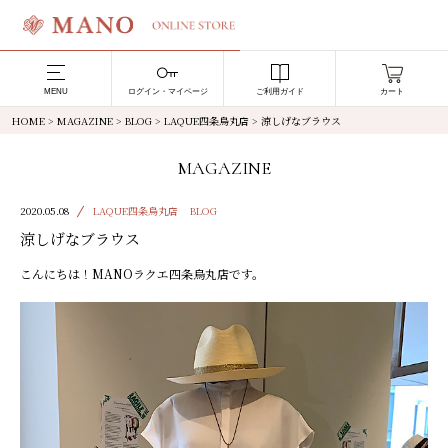
MENU
ログイン・マイページ
ご利用ガイド
カート
HOME
>
MAGAZINE
>
BLOG
>
LAQUE四条烏丸店
>
涼しげなブラウス
MAGAZINE
2020.05.08
LAQUE四条烏丸店
BLOG
涼しげなブラウス
こんにちは！
MANO
ラクエ四条烏丸店です。