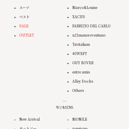
スーツ
Marco&Louise
ベスト
XACUS
SALE
FABRIZIO DEL CARLO
OUTLET
n21numeroventuno
Tavitalium
40WEFT
GUY ROVER
entre amis
Alley Docks
Others
WOMENS
New Arrival
MONILE
カットソー
passione