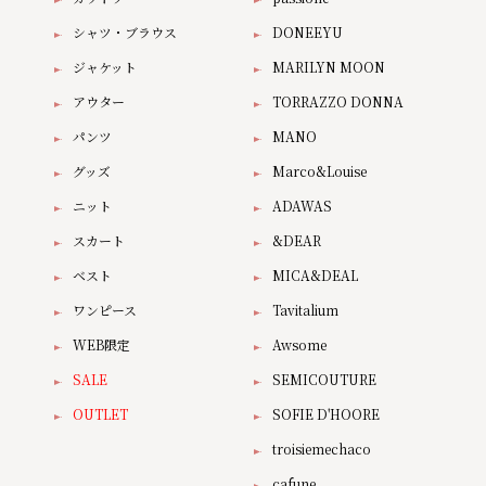
シャツ・ブラウス
DONEEYU
ジャケット
MARILYN MOON
アウター
TORRAZZO DONNA
パンツ
MANO
グッズ
Marco&Louise
ニット
ADAWAS
スカート
&DEAR
ベスト
MICA&DEAL
ワンピース
Tavitalium
WEB限定
Awsome
SALE
SEMICOUTURE
OUTLET
SOFIE D'HOORE
troisiemechaco
cafune