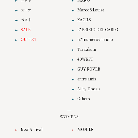
スーツ
Marco&Louise
ベスト
XACUS
SALE
FABRIZIO DEL CARLO
OUTLET
n21numeroventuno
Tavitalium
40WEFT
GUY ROVER
entre amis
Alley Docks
Others
WOMENS
New Arrival
MONILE