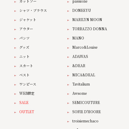
カットソー
passione
シャツ・ブラウス
DONEEYU
ジャケット
MARILYN MOON
アウター
TORRAZZO DONNA
パンツ
MANO
グッズ
Marco&Louise
ニット
ADAWAS
スカート
&DEAR
ベスト
MICA&DEAL
ワンピース
Tavitalium
WEB限定
Awsome
SALE
SEMICOUTURE
OUTLET
SOFIE D'HOORE
troisiemechaco