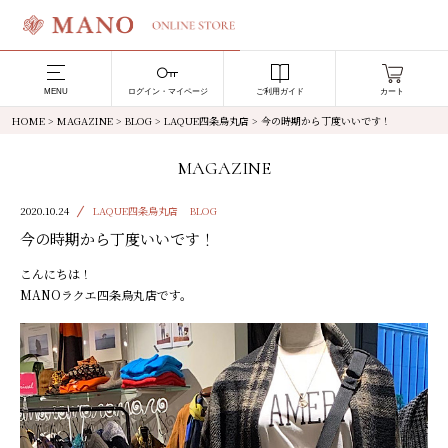
MENU
ログイン・マイページ
ご利用ガイド
カート
HOME
>
MAGAZINE
>
BLOG
>
LAQUE四条烏丸店
>
今の時期から丁度いいです！
MAGAZINE
2020.10.24
LAQUE四条烏丸店
BLOG
今の時期から丁度いいです！
こんにちは！
MANOラクエ四条烏丸店です。