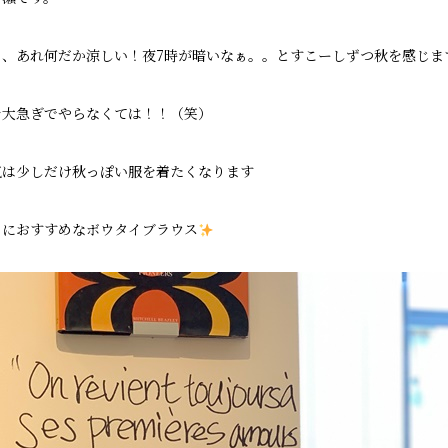
と、あれ何だか涼しい！夜7時が暗いなぁ。。とすこーしずつ秋を感じま
を大急ぎでやらなくては！！（笑）
気は少しだけ秋っぽい服を着たくなります
日におすすめなボウタイブラウス