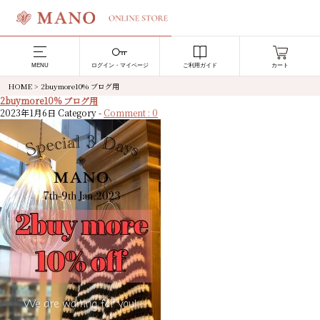
MENU
ログイン・マイページ
ご利用ガイド
カート
HOME
>
2buymore10% ブログ用
2buymore10% ブログ用
2023年1月6日
Category -
Comment : 0