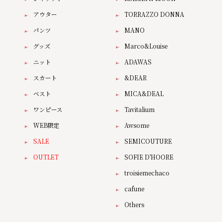
アウター
TORRAZZO DONNA
パンツ
MANO
グッズ
Marco&Louise
ニット
ADAWAS
スカート
&DEAR
ベスト
MICA&DEAL
ワンピース
Tavitalium
WEB限定
Awsome
SALE
SEMICOUTURE
OUTLET
SOFIE D'HOORE
troisiemechaco
cafune
Others