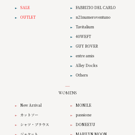
SALE
FABRIZIO DEL CARLO
OUTLET
n21numeroventuno
Tavitalium
40WEFT
GUY ROVER
entre amis
Alley Docks
Others
WOMENS
New Arrival
MONILE
カットソー
passione
シャツ・ブラウス
DONEEYU
ジャケット
MARILYN MOON