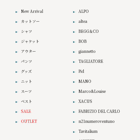
New Arrival
ALPO
カットソー
altea
シャツ
BEGG＆CO
ジャケット
BOB
アウター
giannetto
パンツ
TAGLIATORE
グッズ
Pid
ニット
MANO
スーツ
Marco&Louise
ベスト
XACUS
SALE
FABRIZIO DEL CARLO
OUTLET
n21numeroventuno
Tavitalium