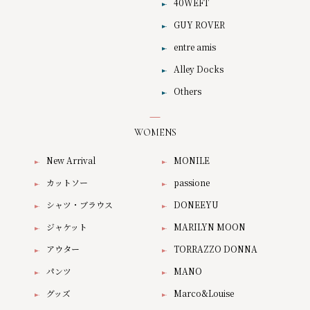
40WEFT
GUY ROVER
entre amis
Alley Docks
Others
WOMENS
New Arrival
MONILE
カットソー
passione
シャツ・ブラウス
DONEEYU
ジャケット
MARILYN MOON
アウター
TORRAZZO DONNA
パンツ
MANO
グッズ
Marco&Louise