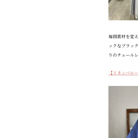
毎回素材を変
ックなブラッ
りのチュール
【リネンバル