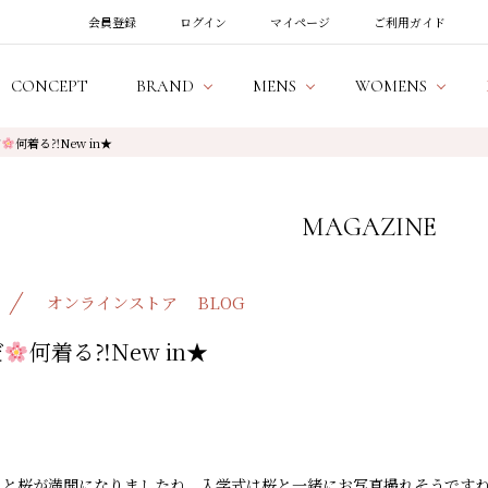
会員登録
ログイン
マイページ
ご利用ガイド
CONCEPT
BRAND
MENS
WOMENS
だ
何着る⁈New in★
MAGAZINE
オンラインストア
BLOG
だ
何着る⁈New in★
々と桜が満開になりましたね、入学式は桜と一緒にお写真撮れそうです