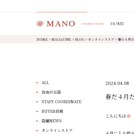
HOME
HOME
>
MAGAZINE
>
BLOG
>
オンラインストア
>
春だ４月
ALL
2024.04.08
自由が丘店
春だ４月
STAFF COORDINATE
BUYER目線
こんにちは
店舗NEWS
オンラインストア
４月に入り続