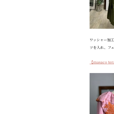
ワッシャー加
ツを入れ、フ
【masaco t