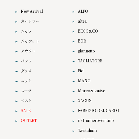
New Arrival
ALPO
カットソー
altea
シャツ
BEGG＆CO
ジャケット
BOB
アウター
giannetto
パンツ
TAGLIATORE
グッズ
Pid
ニット
MANO
スーツ
Marco&Louise
ベスト
XACUS
SALE
FABRIZIO DEL CARLO
OUTLET
n21numeroventuno
Tavitalium