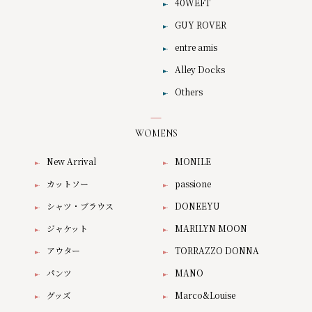
40WEFT
GUY ROVER
entre amis
Alley Docks
Others
WOMENS
New Arrival
MONILE
カットソー
passione
シャツ・ブラウス
DONEEYU
ジャケット
MARILYN MOON
アウター
TORRAZZO DONNA
パンツ
MANO
グッズ
Marco&Louise