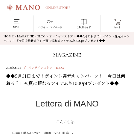
MENU
ログイン・マイページ
ご利用ガイド
カート
HOME
>
MAGAZINE
>
BLOG
>
オンラインストア
>
◆◆5月31日まで！ポイント還元キャン
ペーン！「今日は何着る？」初夏に頼れるアイテム＆1000ptプレゼント◆◆
MAGAZINE
2026.05.22
オンラインストア
BLOG
◆◆5月31日まで！ポイント還元キャンペーン！「今日は何
着る？」初夏に頼れるアイテム＆1000ptプレゼント◆◆
Lettera di MANO
こんにちは。
日中は暖かいのに、朝晩は少し肌寒い。