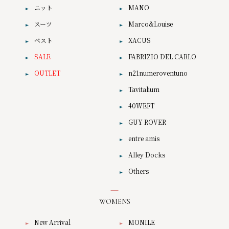
ニット
MANO
スーツ
Marco&Louise
ベスト
XACUS
SALE
FABRIZIO DEL CARLO
OUTLET
n21numeroventuno
Tavitalium
40WEFT
GUY ROVER
entre amis
Alley Docks
Others
WOMENS
New Arrival
MONILE