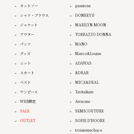
カットソー
passione
シャツ・ブラウス
DONEEYU
ジャケット
MARILYN MOON
アウター
TORRAZZO DONNA
パンツ
MANO
グッズ
Marco&Louise
ニット
ADAWAS
スカート
&DEAR
ベスト
MICA&DEAL
ワンピース
Tavitalium
WEB限定
Awsome
SALE
SEMICOUTURE
OUTLET
SOFIE D'HOORE
troisiemechaco